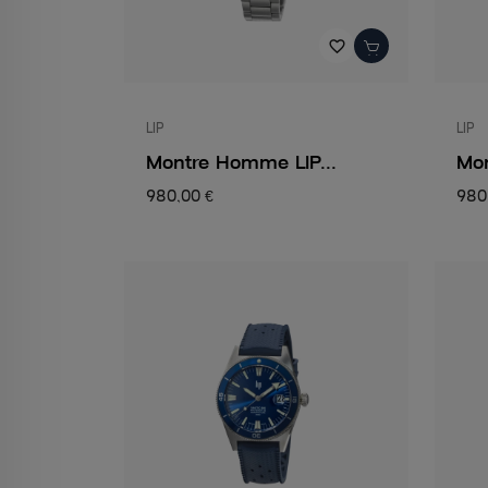
favorite_border
LIP
LIP
Montre Homme LIP...
Mon
980,00 €
980