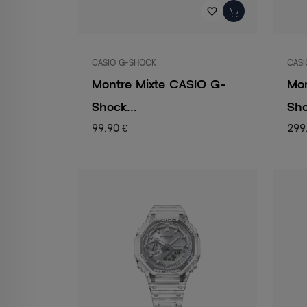
favorite_border
CASIO G-SHOCK
CASI
Montre Mixte CASIO G-
Mo
Shock...
Sho
99,90 €
299