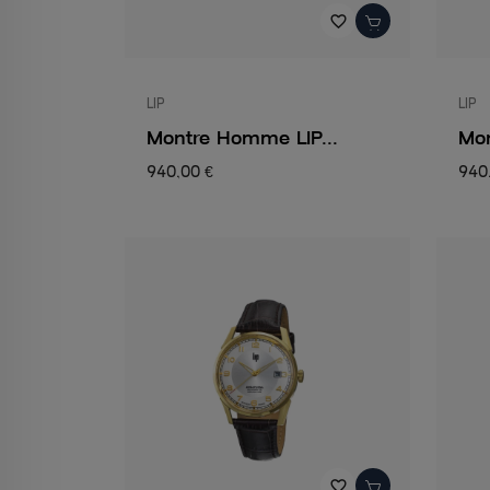
favorite_border
LIP
LIP
Montre Homme LIP...
Mon
940,00 €
940
favorite_border