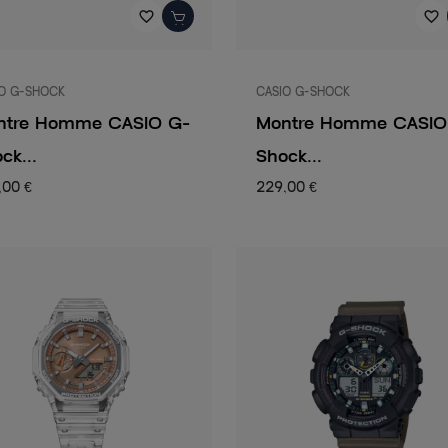
favorite_border
favorite_border
O G-SHOCK
CASIO G-SHOCK
ntre Homme CASIO G-
Montre Homme CASIO
ck...
Shock...
,00 €
229,00 €