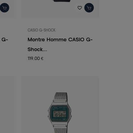
favorite_border
CASIO G-SHOCK
 G-
Montre Homme CASIO G-
Shock...
119,00 €