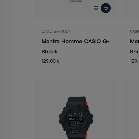
favorite_border
CASIO G-SHOCK
CASI
Montre Homme CASIO G-
Mo
Shock...
Sho
129,00 €
129,