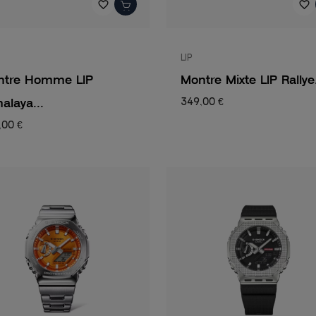
favorite_border
favorite_border
LIP
ntre Homme LIP
Montre Mixte LIP Rallye.
alaya...
349,00 €
,00 €