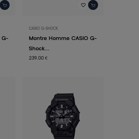
favorite_border
CASIO G-SHOCK
 G-
Montre Homme CASIO G-
Shock...
239,00 €