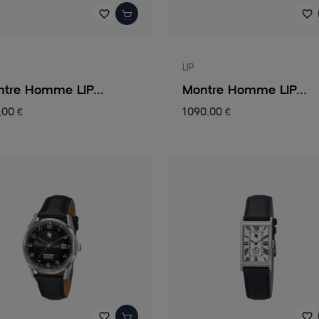
favorite_border
favorite_border
LIP
tre Homme LIP...
Montre Homme LIP...
,00 €
1 090,00 €
favorite_border
favorite_border