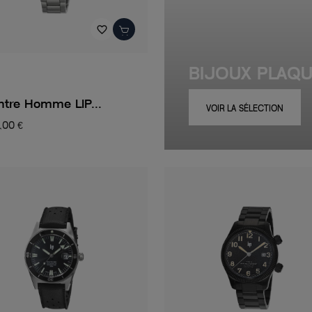
favorite_border
BIJOUX PLAQ
tre Homme LIP...
VOIR LA SÉLECTION
,00 €