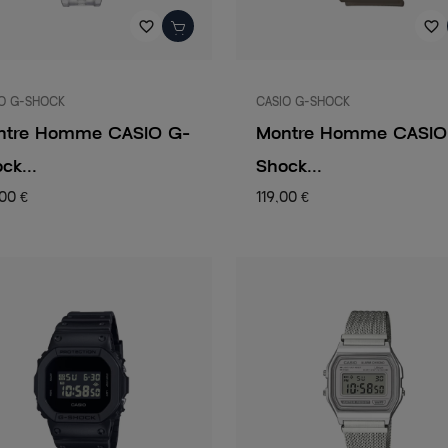
favorite_border
favorite_border
O G-SHOCK
CASIO G-SHOCK
ntre Homme CASIO G-
Montre Homme CASIO
ck...
Shock...
00 €
119,00 €