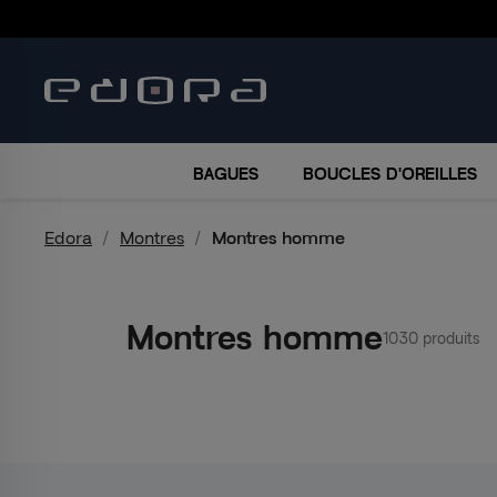
BRACELETS
COLLIERS
MONTRES
ACCESSO
BAGUES
BOUCLES D'OREILLES
Edora
Montres
Montres homme
Montres homme
1030 produits