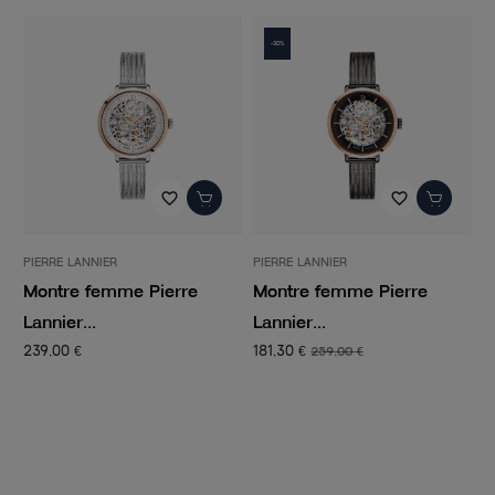
-30%
favorite_border
favorite_border
ER
PIERRE LANNIER
CERTUS
mme Pierre
Montre femme Pierre
Montre femm
Lannier...
automatique...
181,30 €
189,00 €
259,00 €