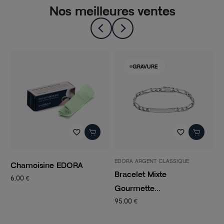
Nos meilleures ventes
-50%
GRAVURE
favorite_border
favorite_border
favorite_border
EDORA ARGENT CLASSIQUE
PANDORA
DORA
Bracelet Mixte
Charm Femme PA
Gourmette...
CLIP...
95,00 €
14,50 €
29,00 €