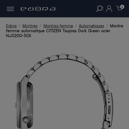
30 JOURS
POUR CHANGER D'AVIS.
clear
0
Edora
Montres
Montres femme
Automatiques
Montre
femme automatique CITIZEN Tsuyosa Dark Green acier
NJ0200-50X