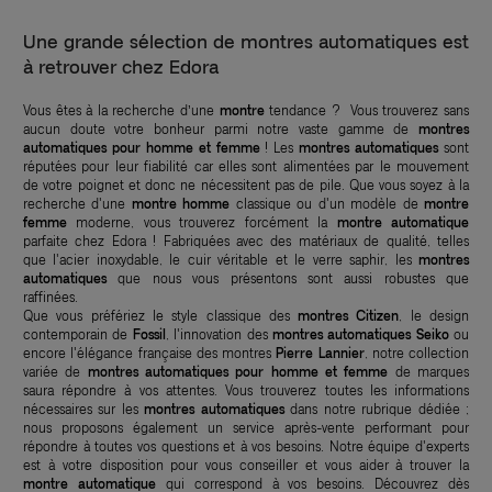
Une grande sélection de montres automatiques est
à retrouver chez Edora
Vous êtes à la recherche d’une
montre
tendance ? Vous trouverez sans
aucun doute votre bonheur parmi notre vaste gamme de
montres
automatiques pour homme et femme
! Les
montres automatiques
sont
réputées pour leur fiabilité car elles sont alimentées par le mouvement
de votre poignet et donc ne nécessitent pas de pile. Que vous soyez à la
recherche d'une
montre homme
classique ou d'un modèle de
montre
femme
moderne, vous trouverez forcément la
montre automatique
parfaite chez Edora ! Fabriquées avec des matériaux de qualité, telles
que l'acier inoxydable, le cuir véritable et le verre saphir, les
montres
automatiques
que nous vous présentons sont aussi robustes que
raffinées.
Que vous préfériez le style classique des
montres Citizen
, le design
contemporain de
Fossil
, l'innovation des
montres automatiques Seiko
ou
encore l'élégance française des montres
Pierre Lannier
, notre collection
variée de
montres automatiques pour homme et femme
de marques
saura répondre à vos attentes. Vous trouverez toutes les informations
nécessaires sur les
montres automatiques
dans notre rubrique dédiée ;
nous proposons également un service après-vente performant pour
répondre à toutes vos questions et à vos besoins. Notre équipe d'experts
est à votre disposition pour vous conseiller et vous aider à trouver la
montre automatique
qui correspond à vos besoins. Découvrez dès