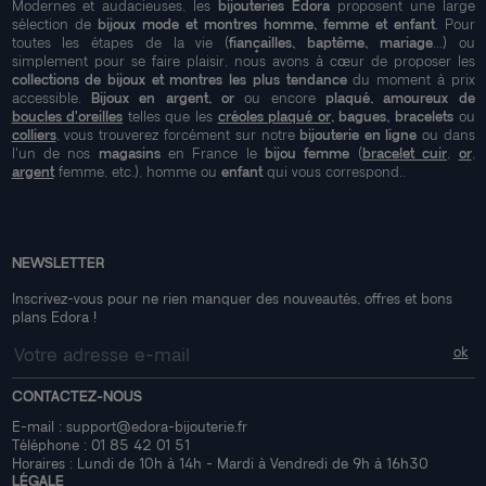
Modernes et audacieuses, les
bijouteries Edora
proposent une large
sélection de
bijoux mode et montres homme, femme et enfant
. Pour
toutes les étapes de la vie (
fiançailles, baptême, mariage
...) ou
simplement pour se faire plaisir, nous avons à cœur de proposer les
collections de bijoux et montres les plus tendance
du moment à prix
accessible.
Bijoux en argent, or
ou encore
plaqué, amoureux de
boucles d'oreilles
telles que les
créoles plaqué or
, bagues, bracelets
ou
colliers
, vous trouverez forcément sur notre
bijouterie en ligne
ou dans
l'un de nos
magasins
en France le
bijou femme
(
bracelet cuir
,
or
,
argent
femme, etc.), homme ou
enfant
qui vous correspond..
NEWSLETTER
Inscrivez-vous pour ne rien manquer des nouveautés, offres et bons
plans Edora !
CONTACTEZ-NOUS
E-mail :
support@edora-bijouterie.fr
Téléphone :
01 85 42 01 51
Horaires : Lundi de 10h à 14h - Mardi à Vendredi de 9h à 16h30
LÉGALE