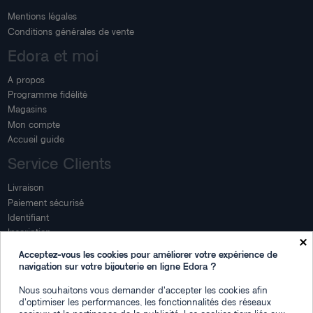
Mentions légales
Conditions générales de vente
Edora et moi
A propos
Programme fidélité
Magasins
Mon compte
Accueil guide
Service Clients
Livraison
Paiement sécurisé
Identifiant
Inscription
×
Mon compte
Acceptez-vous les cookies pour améliorer votre expérience de
navigation sur votre bijouterie en ligne Edora ?
Mon espace
Nous souhaitons vous demander d'accepter les cookies afin
Suivi de commande
d'optimiser les performances, les fonctionnalités des réseaux
Connexion