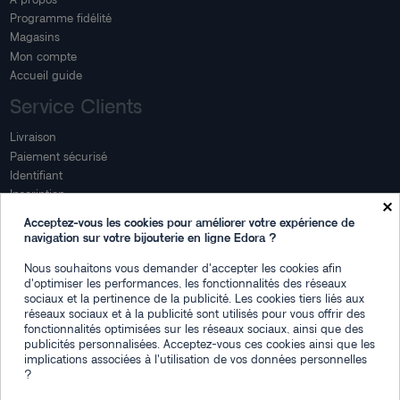
Programme fidélité
Magasins
Mon compte
Accueil guide
Service Clients
Livraison
Paiement sécurisé
Identifiant
Inscription
×
Mon compte
Acceptez-vous les cookies pour améliorer votre expérience de
navigation sur votre bijouterie en ligne Edora ?
Mon espace
Nous souhaitons vous demander d'accepter les cookies afin
Suivi de commande
d'optimiser les performances, les fonctionnalités des réseaux
Connexion
sociaux et la pertinence de la publicité. Les cookies tiers liés aux
Créez votre compte
réseaux sociaux et à la publicité sont utilisés pour vous offrir des
fonctionnalités optimisées sur les réseaux sociaux, ainsi que des
Des questions
publicités personnalisées. Acceptez-vous ces cookies ainsi que les
implications associées à l'utilisation de vos données personnelles
?
Contactez-nous
Plan du site