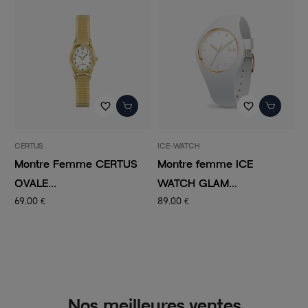
favorite_border
favorite_border
CERTUS
ICE-WATCH
I
Montre Femme CERTUS
Montre femme ICE
M
OVALE...
WATCH GLAM...
W
69,00 €
89,00 €
9
Nos meilleures ventes