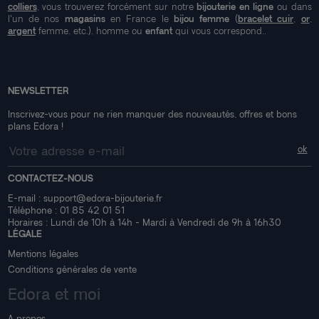
colliers
, vous trouverez forcément sur notre
bijouterie en ligne
ou dans
l'un de nos
magasins
en France le
bijou femme
(
bracelet cuir
,
or
,
argent
femme, etc.), homme ou
enfant
qui vous correspond..
NEWSLETTER
Inscrivez-vous pour ne rien manquer des nouveautés, offres et bons
plans Edora !
CONTACTEZ-NOUS
E-mail :
support@edora-bijouterie.fr
Téléphone :
01 85 42 01 51
Horaires : Lundi de 10h à 14h - Mardi à Vendredi de 9h à 16h30
LÉGALE
Mentions légales
Conditions générales de vente
Edora et moi
A propos