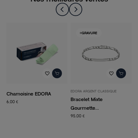
GRAVURE
favorite_border
favorite_border
EDORA ARGENT CLASSIQUE
P
Chamoisine EDORA
Bracelet Mixte
C
6,00 €
Gourmette...
C
95,00 €
1