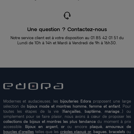
Une question ? Contactez-nous
Notre service client est à votre disposition au 01 85 42 01 51 du
Lundi de 10h à 14h et Mardi à Vendredi de 9h à 16h30.
Modernes et audacieuses, les
bijouteries Edora
proposent une large
sélection de
bijoux mode et montres homme, femme et enfant
. Pour
toutes les étapes de la vie (
fiançailles, baptême, mariage
...) ou
simplement pour se faire plaisir, nous avons à cœur de proposer les
collections de bijoux et montres les plus tendance
du moment à prix
accessible.
Bijoux en argent, or
ou encore
plaqué, amoureux de
boucles d'oreilles
telles que les
créoles plaqué or
, bagues, bracelets
ou