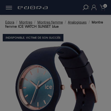
30 JOURS
POUR CHANGER D'AVIS.
clear
0
Edora
Montres
Montres femme
Analogiques
Montre
femme ICE WATCH SUNSET blue
INDISPONIBLE, VICTIME DE SON SUCCÈS