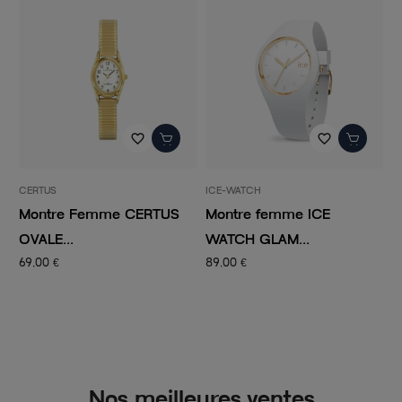
favorite_border
favorite_border
CERTUS
ICE-WATCH
I
Montre Femme CERTUS
Montre femme ICE
M
OVALE...
WATCH GLAM...
W
69,00 €
89,00 €
9
Nos meilleures ventes