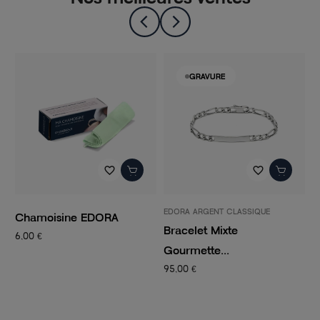
GRAVURE
favorite_border
favorite_border
EDORA ARGENT CLASSIQUE
P
Chamoisine EDORA
Bracelet Mixte
C
6,00 €
Gourmette...
C
95,00 €
1