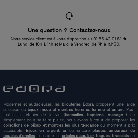
Une question ? Contactez-nous
Notre service client est à votre disposition au 01 85 42 01 51 du
Lundi de 10h à 14h et Mardi à Vendredi de 9h à 16h30.
Modernes et audacieuses, les
bijouteries Edora
proposent une large
sélection de
bijoux mode et montres homme, femme et enfant
. Pour
toutes les étapes de la vie (
fiançailles, baptême, mariage
...) ou
simplement pour se faire plaisir, nous avons à cœur de proposer les
collections de bijoux et montres les plus tendance
du moment à prix
accessible.
Bijoux en argent, or
ou encore
plaqué, amoureux de
boucles d'oreilles
telles que les
créoles plaqué or
, bagues, bracelets
ou