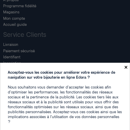
Programme fidélité
Magasins
Mon compte
Accueil guide
Service Clients
Livraison
Paiement sécurisé
Identifiant
Inscription
×
Mon compte
Acceptez-vous les cookies pour améliorer votre expérience de
navigation sur votre bijouterie en ligne Edora ?
Mon espace
Nous souhaitons vous demander d'accepter les cookies afin
Suivi de commande
d'optimiser les performances, les fonctionnalités des réseaux
Connexion
sociaux et la pertinence de la publicité. Les cookies tiers liés aux
Créez votre compte
réseaux sociaux et à la publicité sont utilisés pour vous offrir des
fonctionnalités optimisées sur les réseaux sociaux, ainsi que des
Des questions
publicités personnalisées. Acceptez-vous ces cookies ainsi que les
implications associées à l'utilisation de vos données personnelles
?
Contactez-nous
Plan du site