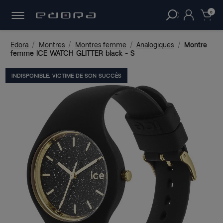
30 JOURS
POUR CHANGER D'AVIS.
clear
0
Edora
Montres
Montres femme
Analogiques
Montre
femme ICE WATCH GLITTER black - S
INDISPONIBLE, VICTIME DE SON SUCCÈS