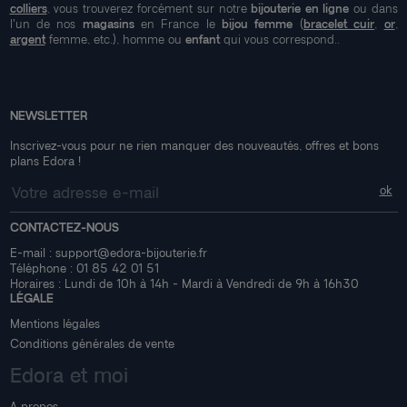
colliers
, vous trouverez forcément sur notre
bijouterie en ligne
ou dans
l'un de nos
magasins
en France le
bijou femme
(
bracelet cuir
,
or
,
argent
femme, etc.), homme ou
enfant
qui vous correspond..
NEWSLETTER
Inscrivez-vous pour ne rien manquer des nouveautés, offres et bons
plans Edora !
CONTACTEZ-NOUS
E-mail :
support@edora-bijouterie.fr
Téléphone :
01 85 42 01 51
Horaires : Lundi de 10h à 14h - Mardi à Vendredi de 9h à 16h30
LÉGALE
Mentions légales
Conditions générales de vente
Edora et moi
A propos