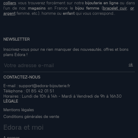
colliers
, vous trouverez forcément sur notre
bijouterie en ligne
ou dans
l'un de nos
magasins
en France le
bijou femme
(
bracelet cuir
,
or
,
argent
femme, etc.), homme ou
enfant
qui vous correspond..
NEWSLETTER
Inscrivez-vous pour ne rien manquer des nouveautés, offres et bons
plans Edora !
CONTACTEZ-NOUS
E-mail :
support@edora-bijouterie.fr
Téléphone :
01 85 42 01 51
Horaires : Lundi de 10h à 14h - Mardi à Vendredi de 9h à 16h30
LÉGALE
Mentions légales
Conditions générales de vente
Edora et moi
A propos