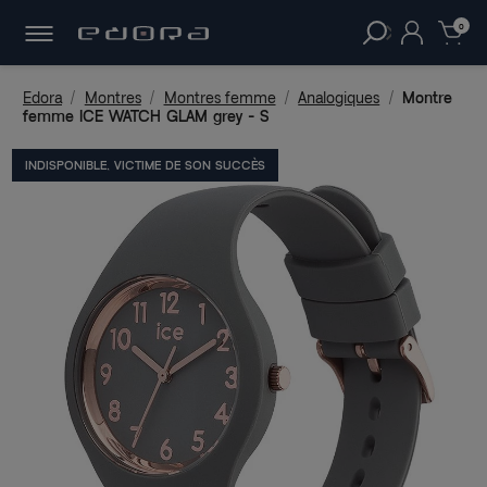
30 JOURS
POUR CHANGER D'AVIS.
clear
0
Edora
Montres
Montres femme
Analogiques
Montre
femme ICE WATCH GLAM grey - S
INDISPONIBLE, VICTIME DE SON SUCCÈS