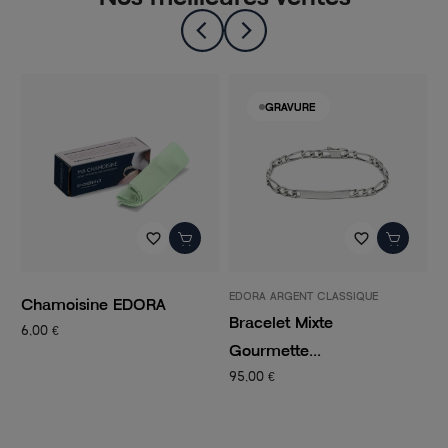
GRAVURE
favorite_border
favorite_border
EDORA ARGENT CLASSIQUE
P
Chamoisine EDORA
Bracelet Mixte
C
6,00 €
Gourmette...
C
95,00 €
1