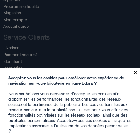
Programme fidélité
Magasins
Mon compte
Accueil guide
Service Clients
Livraison
Paiement sécurisé
Identifiant
Inscription
×
Mon compte
Acceptez-vous les cookies pour améliorer votre expérience de
navigation sur votre bijouterie en ligne Edora ?
Mon espace
Nous souhaitons vous demander d'accepter les cookies afin
Suivi de commande
d'optimiser les performances, les fonctionnalités des réseaux
Connexion
sociaux et la pertinence de la publicité. Les cookies tiers liés aux
Créez votre compte
réseaux sociaux et à la publicité sont utilisés pour vous offrir des
fonctionnalités optimisées sur les réseaux sociaux, ainsi que des
Des questions
publicités personnalisées. Acceptez-vous ces cookies ainsi que les
implications associées à l'utilisation de vos données personnelles
?
Contactez-nous
Plan du site