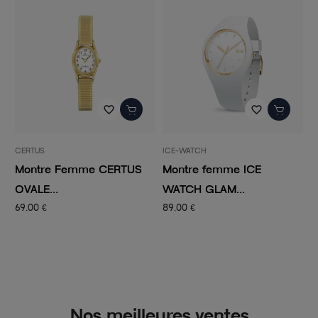
favorite_border
favorite_border
CERTUS
ICE-WATCH
I
Montre Femme CERTUS
Montre femme ICE
M
OVALE...
WATCH GLAM...
W
69,00 €
89,00 €
9
Nos meilleures ventes