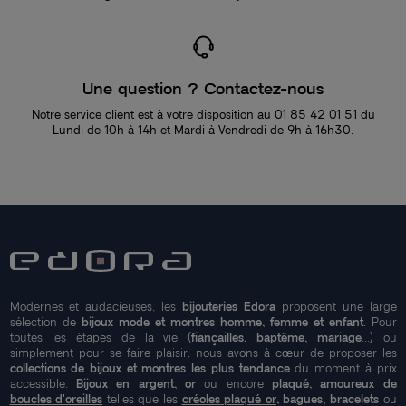
Une question ? Contactez-nous
Notre service client est à votre disposition au 01 85 42 01 51 du
Lundi de 10h à 14h et Mardi à Vendredi de 9h à 16h30.
Modernes et audacieuses, les
bijouteries Edora
proposent une large
sélection de
bijoux mode et montres homme, femme et enfant
. Pour
toutes les étapes de la vie (
fiançailles, baptême, mariage
...) ou
simplement pour se faire plaisir, nous avons à cœur de proposer les
collections de bijoux et montres les plus tendance
du moment à prix
accessible.
Bijoux en argent, or
ou encore
plaqué, amoureux de
boucles d'oreilles
telles que les
créoles plaqué or
, bagues, bracelets
ou