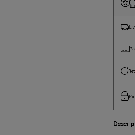
En
Li
Pa
Ret
Pa
Descrip