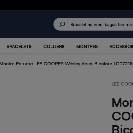
30 JOURS
POUR CHANGER D'AVIS.
LIVRAISON
OFFERTE DÈS 49€
D'ACHAT !
IRES
MARQUES
PROMOTIONS
BRACELETS
COLLIERS
MONTRES
ACCESSOI
Montre Femme LEE COOPER Wesley Acier Bicolore LC0721
LEE COO
Mo
COO
Bic