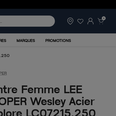
0
RES
MARQUES
PROMOTIONS
5.250
PER
ntre Femme LEE
PER Wesley Acier
olore LC07215.250