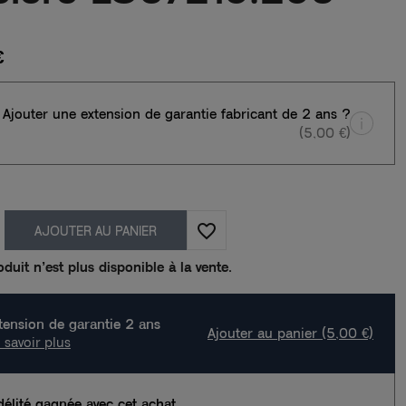
€
Ajouter une extension de garantie fabricant de 2 ans ?
(5,00 €)
favorite_border
AJOUTER AU PANIER
duit n’est plus disponible à la vente.
tension de garantie 2 ans
Ajouter au panier (5,00 €)
 savoir plus
délité gagnée avec cet achat