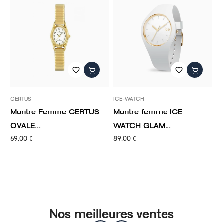
favorite_border
favorite_border
CERTUS
ICE-WATCH
I
Montre Femme CERTUS
Montre femme ICE
M
OVALE...
WATCH GLAM...
W
69,00 €
89,00 €
9
Nos meilleures ventes