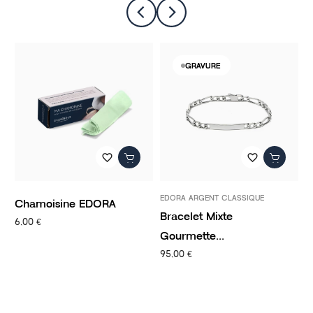
GRAVURE
favorite_border
favorite_border
EDORA ARGENT CLASSIQUE
P
Chamoisine EDORA
Bracelet Mixte
C
6,00 €
Gourmette...
C
95,00 €
1