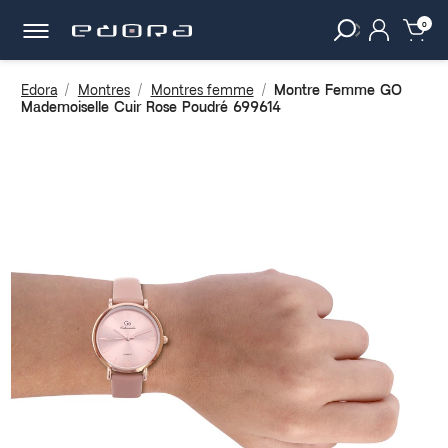
30 JOURS
POUR CHANGER D'AVIS.
clear
0
Edora
Montres
Montres femme
Montre Femme GO
Mademoiselle Cuir Rose Poudré 699614