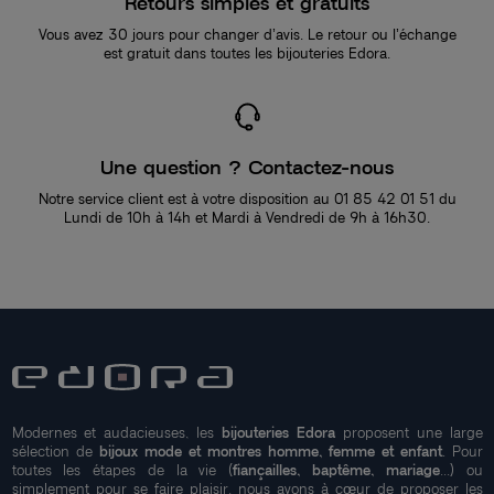
Retours simples et gratuits
Vous avez 30 jours pour changer d’avis. Le retour ou l’échange
est gratuit dans toutes les bijouteries Edora.
Une question ? Contactez-nous
Notre service client est à votre disposition au 01 85 42 01 51 du
Lundi de 10h à 14h et Mardi à Vendredi de 9h à 16h30.
Modernes et audacieuses, les
bijouteries Edora
proposent une large
sélection de
bijoux mode et montres homme, femme et enfant
. Pour
toutes les étapes de la vie (
fiançailles, baptême, mariage
...) ou
simplement pour se faire plaisir, nous avons à cœur de proposer les