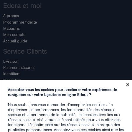
Edora et moi
A propos
Programme fidélité
Magasins
Mon compte
Accueil guide
Service Clients
Livraison
Paiement sécurisé
Identifiant
Inscription
×
Mon compte
Acceptez-vous les cookies pour améliorer votre expérience de
navigation sur votre bijouterie en ligne Edora ?
Mon espace
Nous souhaitons vous demander d'accepter les cookies afin
Suivi de commande
d'optimiser les performances, les fonctionnalités des réseaux
Connexion
sociaux et la pertinence de la publicité. Les cookies tiers liés aux
Créez votre compte
réseaux sociaux et à la publicité sont utilisés pour vous offrir des
fonctionnalités optimisées sur les réseaux sociaux, ainsi que des
Des questions
publicités personnalisées. Acceptez-vous ces cookies ainsi que les