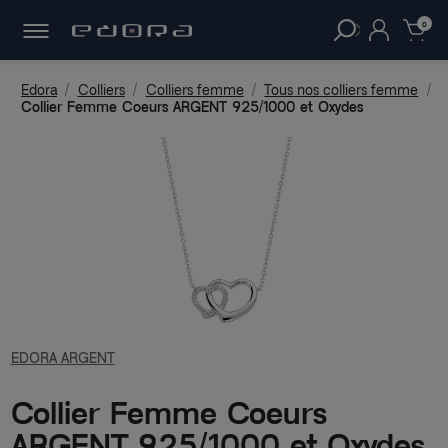
30 JOURS
POUR CHANGER D'AVIS.
clear
0
Edora
Colliers
Colliers femme
Tous nos colliers femme
Collier Femme Coeurs ARGENT 925/1000 et Oxydes
EDORA ARGENT
Collier Femme Coeurs
ARGENT 925/1000 et Oxydes