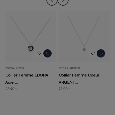
favorite_border
favorite_border
EDORA ACIER
EDORA ARGENT
E
Collier Femme EDORA
Collier Femme Coeur
C
Acier...
ARGENT...
d
25,90 €
75,00 €
3