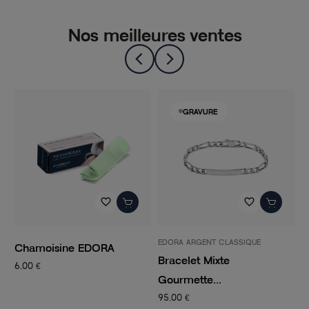
Nos meilleures ventes
GRAVURE
favorite_border
favorite_border
EDORA ARGENT CLASSIQUE
P
Chamoisine EDORA
Bracelet Mixte
C
6,00 €
Gourmette...
C
95,00 €
1