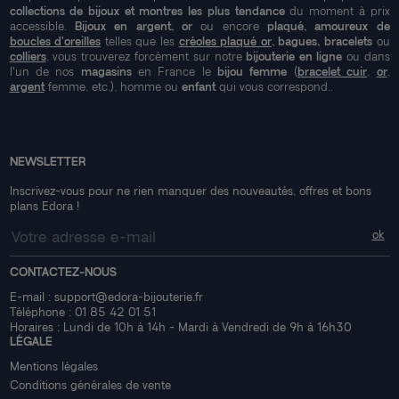
collections de bijoux et montres les plus tendance
du moment à prix
accessible.
Bijoux en argent, or
ou encore
plaqué, amoureux de
boucles d'oreilles
telles que les
créoles plaqué or
, bagues, bracelets
ou
colliers
, vous trouverez forcément sur notre
bijouterie en ligne
ou dans
l'un de nos
magasins
en France le
bijou femme
(
bracelet cuir
,
or
,
argent
femme, etc.), homme ou
enfant
qui vous correspond..
NEWSLETTER
Inscrivez-vous pour ne rien manquer des nouveautés, offres et bons
plans Edora !
CONTACTEZ-NOUS
E-mail :
support@edora-bijouterie.fr
Téléphone :
01 85 42 01 51
Horaires : Lundi de 10h à 14h - Mardi à Vendredi de 9h à 16h30
LÉGALE
Mentions légales
Conditions générales de vente