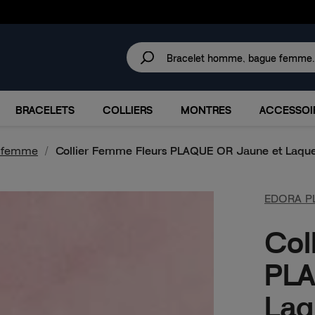
30 JOURS
POUR CHANGER D'AVIS.
IRES
MARQUES
PROMOTIONS
BRACELETS
COLLIERS
MONTRES
ACCESSOI
s femme
Collier Femme Fleurs PLAQUE OR Jaune et Laqu
EDORA P
Col
PLA
Laq