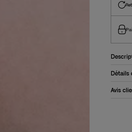
Ret
Pa
Descrip
Détails
Avis cli