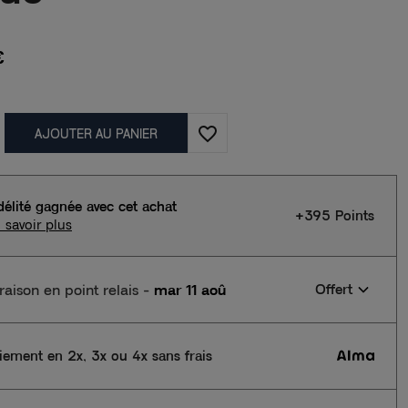
€
favorite_border
AJOUTER AU PANIER
délité gagnée avec cet achat
+395 Points
 savoir plus
vraison en point relais
-
mar 11 aoû
Offert
iement en 2x, 3x ou 4x sans frais