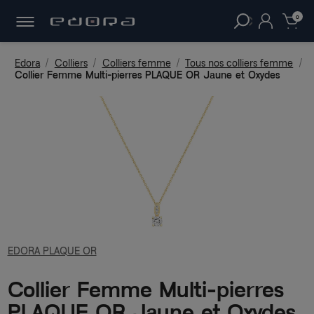
30 JOURS
POUR CHANGER D'AVIS.
clear
0
Edora
Colliers
Colliers femme
Tous nos colliers femme
Collier Femme Multi-pierres PLAQUE OR Jaune et Oxydes
EDORA PLAQUE OR
Collier Femme Multi-pierres
PLAQUE OR Jaune et Oxydes