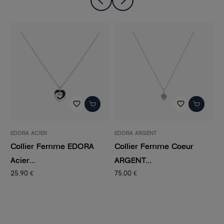
favorite_border
favorite_border
EDORA ACIER
EDORA ARGENT
E
Collier Femme EDORA
Collier Femme Coeur
C
Acier...
ARGENT...
d
25,90 €
75,00 €
3