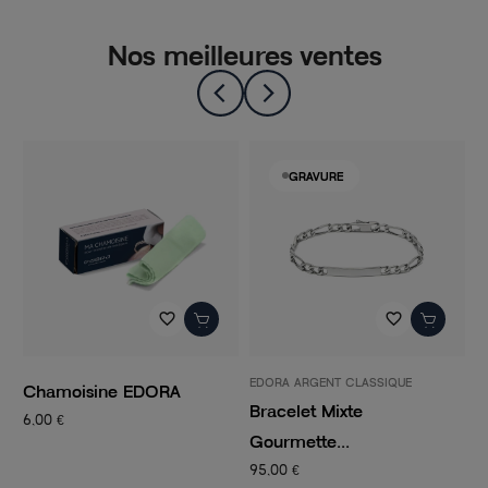
Nos meilleures ventes
GRAVURE
favorite_border
favorite_border
EDORA ARGENT CLASSIQUE
P
Chamoisine EDORA
Bracelet Mixte
C
6,00 €
Gourmette...
C
95,00 €
1