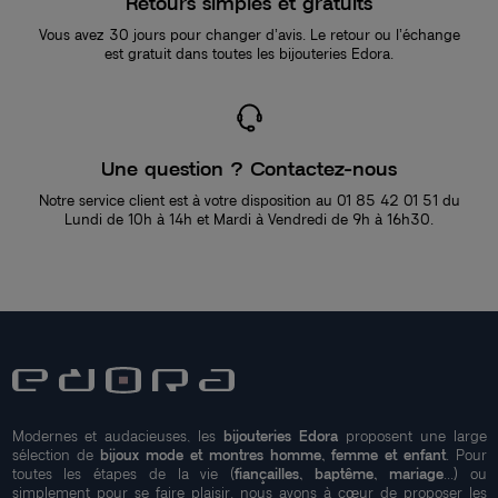
Retours simples et gratuits
Vous avez 30 jours pour changer d’avis. Le retour ou l’échange
est gratuit dans toutes les bijouteries Edora.
Une question ? Contactez-nous
Notre service client est à votre disposition au 01 85 42 01 51 du
Lundi de 10h à 14h et Mardi à Vendredi de 9h à 16h30.
Modernes et audacieuses, les
bijouteries Edora
proposent une large
sélection de
bijoux mode et montres homme, femme et enfant
. Pour
toutes les étapes de la vie (
fiançailles, baptême, mariage
...) ou
simplement pour se faire plaisir, nous avons à cœur de proposer les