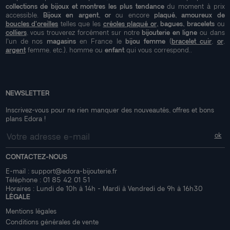
collections de bijoux et montres les plus tendance
du moment à prix
accessible.
Bijoux en argent, or
ou encore
plaqué, amoureux de
boucles d'oreilles
telles que les
créoles plaqué or
, bagues, bracelets
ou
colliers
, vous trouverez forcément sur notre
bijouterie en ligne
ou dans
l'un de nos
magasins
en France le
bijou femme
(
bracelet cuir
,
or
,
argent
femme, etc.), homme ou
enfant
qui vous correspond..
NEWSLETTER
Inscrivez-vous pour ne rien manquer des nouveautés, offres et bons
plans Edora !
CONTACTEZ-NOUS
E-mail :
support@edora-bijouterie.fr
Téléphone :
01 85 42 01 51
Horaires : Lundi de 10h à 14h - Mardi à Vendredi de 9h à 16h30
LÉGALE
Mentions légales
Conditions générales de vente