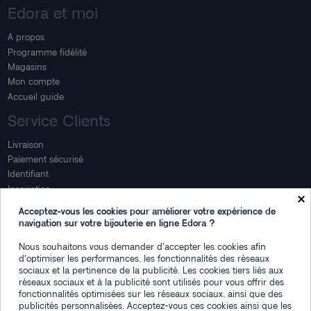
Edora et moi
A propos
Programme fidélité
Magasins
Mon compte
Accueil guide
Service Clients
Livraison
Paiement sécurisé
Identifiant
Inscription
×
Mon compte
Acceptez-vous les cookies pour améliorer votre expérience de
navigation sur votre bijouterie en ligne Edora ?
Mon espace
Nous souhaitons vous demander d'accepter les cookies afin
Suivi de commande
d'optimiser les performances, les fonctionnalités des réseaux
Connexion
sociaux et la pertinence de la publicité. Les cookies tiers liés aux
Créez votre compte
réseaux sociaux et à la publicité sont utilisés pour vous offrir des
fonctionnalités optimisées sur les réseaux sociaux, ainsi que des
Des questions
publicités personnalisées. Acceptez-vous ces cookies ainsi que les