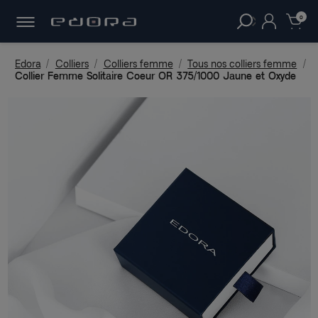
30 JOURS
POUR CHANGER D'AVIS.
clear
0
Edora
Colliers
Colliers femme
Tous nos colliers femme
Collier Femme Solitaire Coeur OR 375/1000 Jaune et Oxyde