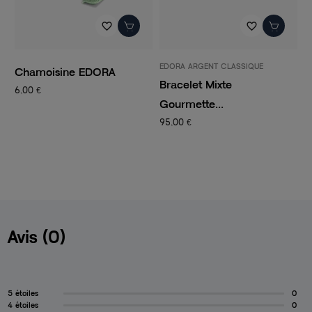
favorite_border
favorite_border
EDORA ARGENT CLASSIQUE
P
Chamoisine EDORA
Bracelet Mixte
C
6,00 €
Gourmette...
C
95,00 €
1
Avis (0)
5 étoiles
0
4 étoiles
0