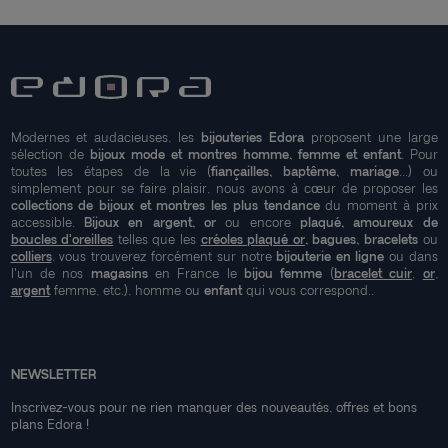
Modernes et audacieuses, les
bijouteries Edora
proposent une large
sélection de
bijoux mode et montres homme, femme et enfant
. Pour
toutes les étapes de la vie (
fiançailles, baptême, mariage
...) ou
simplement pour se faire plaisir, nous avons à cœur de proposer les
collections de bijoux et montres les plus tendance
du moment à prix
accessible.
Bijoux en argent, or
ou encore
plaqué, amoureux de
boucles d'oreilles
telles que les
créoles plaqué or
, bagues, bracelets
ou
colliers
, vous trouverez forcément sur notre
bijouterie en ligne
ou dans
l'un de nos
magasins
en France le
bijou femme
(
bracelet cuir
,
or
,
argent
femme, etc.), homme ou
enfant
qui vous correspond..
NEWSLETTER
Inscrivez-vous pour ne rien manquer des nouveautés, offres et bons
plans Edora !