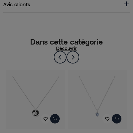
Avis clients
Dans cette catégorie
Découvrir
favorite_border
favorite_border