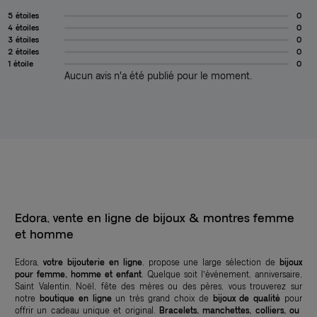
5 étoiles
0
4 étoiles
0
3 étoiles
0
2 étoiles
0
1 étoile
0
Aucun avis n'a été publié pour le moment.
Edora, vente en ligne de bijoux & montres femme
et homme
Edora,
votre bijouterie en ligne
, propose une large sélection de
bijoux
pour femme, homme et enfant
. Quelque soit l’événement, anniversaire,
Saint Valentin, Noël, fête des mères ou des pères, vous trouverez sur
notre
boutique en ligne
un très grand choix de
bijoux de qualité
pour
offrir un cadeau unique et original.
Bracelets, manchettes, colliers, ou