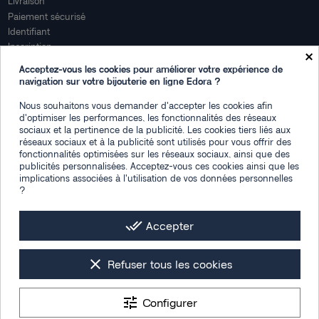
Livraison
Paiement sécurisé
Identifiant
Inscription
×
Mon compte
Acceptez-vous les cookies pour améliorer votre expérience de
navigation sur votre bijouterie en ligne Edora ?
Mon espace
Nous souhaitons vous demander d'accepter les cookies afin
Suivi de commande
d'optimiser les performances, les fonctionnalités des réseaux
Connexion
sociaux et la pertinence de la publicité. Les cookies tiers liés aux
Créez votre compte
réseaux sociaux et à la publicité sont utilisés pour vous offrir des
fonctionnalités optimisées sur les réseaux sociaux, ainsi que des
Des questions
publicités personnalisées. Acceptez-vous ces cookies ainsi que les
implications associées à l'utilisation de vos données personnelles
?
Contactez-nous
Plan du site
FAQ
done_all
Accepter
Facebook
Instagram
LinkedIn
clear
Refuser tous les cookies
tune
Configurer
Les photos de mise en situation sont générées par IA
Tous droits réservés © 2026 -
Bijouterie Edora : montres & bijoux femme,