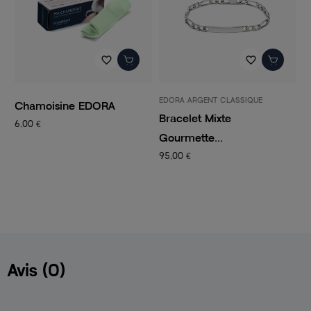
favorite_border
favorite_border
EDORA ARGENT CLASSIQUE
P
Chamoisine EDORA
Bracelet Mixte
C
6,00 €
Gourmette...
C
95,00 €
1
Avis (0)