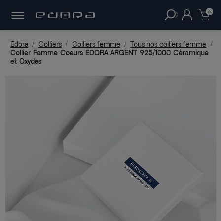
30 JOURS
POUR CHANGER D'AVIS.
clear
0
Edora
Colliers
Colliers femme
Tous nos colliers femme
Collier Femme Coeurs EDORA ARGENT 925/1000 Céramique
et Oxydes