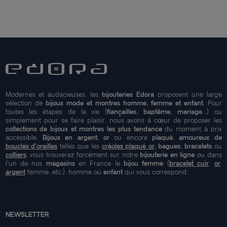
Modernes et audacieuses, les
bijouteries Edora
proposent une large
sélection de
bijoux mode et montres homme, femme et enfant
. Pour
toutes les étapes de la vie (
fiançailles, baptême, mariage
...) ou
simplement pour se faire plaisir, nous avons à cœur de proposer les
collections de bijoux et montres les plus tendance
du moment à prix
accessible.
Bijoux en argent, or
ou encore
plaqué, amoureux de
boucles d'oreilles
telles que les
créoles plaqué or
, bagues, bracelets
ou
colliers
, vous trouverez forcément sur notre
bijouterie en ligne
ou dans
l'un de nos
magasins
en France le
bijou femme
(
bracelet cuir
,
or
,
argent
femme, etc.), homme ou
enfant
qui vous correspond..
NEWSLETTER