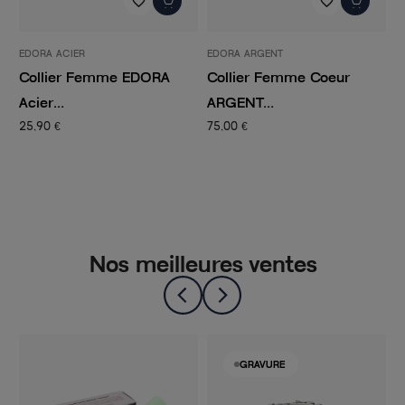
favorite_border
favorite_border
EDORA ACIER
EDORA ARGENT
E
Collier Femme EDORA
Collier Femme Coeur
C
Acier...
ARGENT...
d
25,90 €
75,00 €
3
Nos meilleures ventes
GRAVURE