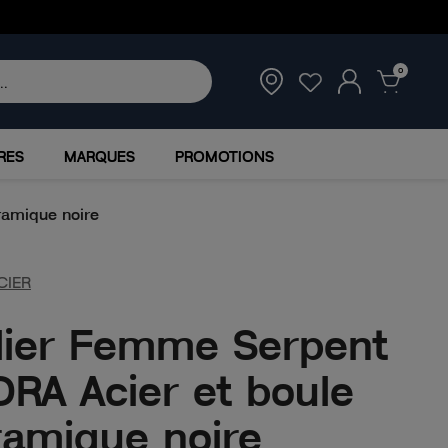
0
RES
MARQUES
PROMOTIONS
ramique noire
CIER
lier Femme Serpent
RA Acier et boule
amique noire