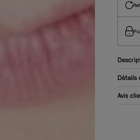
Ret
Pa
Descrip
Détails
Avis cli