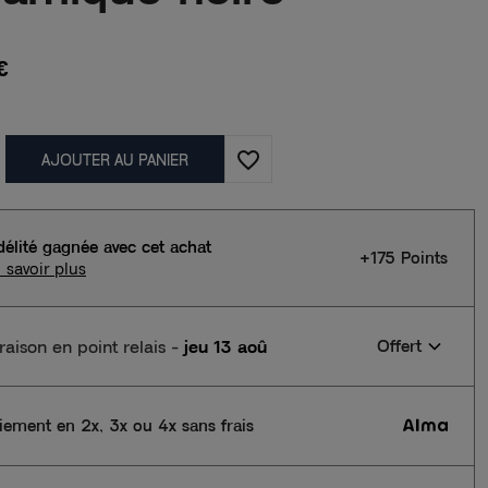
€
favorite_border
AJOUTER AU PANIER
délité gagnée avec cet achat
+175 Points
 savoir plus
vraison en point relais
-
jeu 13 aoû
Offert
iement en 2x, 3x ou 4x sans frais