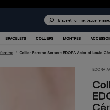
30 JOURS
POUR CHANGER D'AVIS.
IRES
MARQUES
PROMOTIONS
BRACELETS
COLLIERS
MONTRES
ACCESSOI
s femme
Collier Femme Serpent EDORA Acier et boule Cé
EDORA A
Col
EDO
Cér