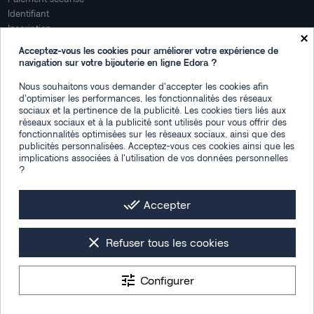
Identifiant
Inscription
×
Mon compte
Acceptez-vous les cookies pour améliorer votre expérience de
navigation sur votre bijouterie en ligne Edora ?
Mon espace
Nous souhaitons vous demander d'accepter les cookies afin
Suivi de commande
d'optimiser les performances, les fonctionnalités des réseaux
Connexion
sociaux et la pertinence de la publicité. Les cookies tiers liés aux
Créez votre compte
réseaux sociaux et à la publicité sont utilisés pour vous offrir des
fonctionnalités optimisées sur les réseaux sociaux, ainsi que des
Des questions
publicités personnalisées. Acceptez-vous ces cookies ainsi que les
implications associées à l'utilisation de vos données personnelles
?
Contactez-nous
Plan du site
FAQ
done_all
Accepter
Facebook
Instagram
LinkedIn
clear
Refuser tous les cookies
tune
Configurer
Les photos de mise en situation sont générées par IA
Tous droits réservés © 2026 -
Bijouterie Edora : montres & bijoux femme,
9.4
/10
1538 avis
homme et enfant
- Designed by
Section 4®