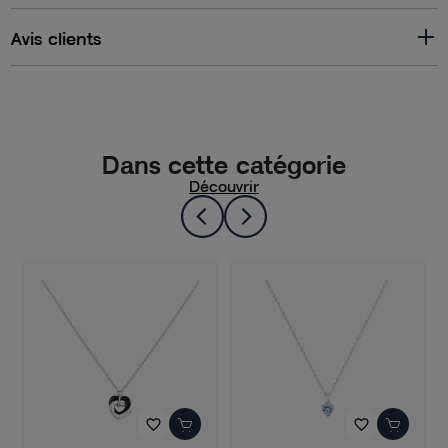
Avis clients
Dans cette catégorie
Découvrir
favorite_border
favorite_border