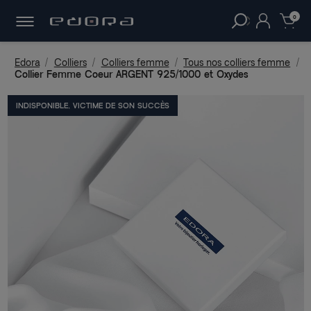
30 JOURS
POUR CHANGER D'AVIS.
clear
0
Edora
Colliers
Colliers femme
Tous nos colliers femme
Collier Femme Coeur ARGENT 925/1000 et Oxydes
INDISPONIBLE, VICTIME DE SON SUCCÈS