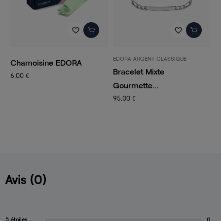
favorite_border
favorite_border
EDORA ARGENT CLASSIQUE
P
Chamoisine EDORA
Bracelet Mixte
C
6,00 €
Gourmette...
C
95,00 €
1
Avis (0)
5 étoiles
0