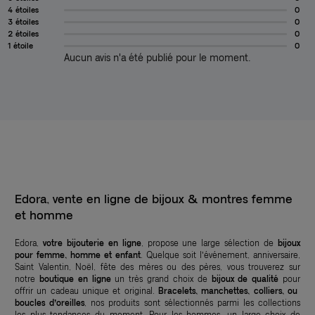
4 étoiles
0
3 étoiles
0
2 étoiles
0
1 étoile
0
Aucun avis n'a été publié pour le moment.
Edora, vente en ligne de bijoux & montres femme
et homme
Edora,
votre bijouterie en ligne
, propose une large sélection de
bijoux
pour femme, homme et enfant
. Quelque soit l’événement, anniversaire,
Saint Valentin, Noël, fête des mères ou des pères, vous trouverez sur
notre
boutique en ligne
un très grand choix de
bijoux de qualité
pour
offrir un cadeau unique et original.
Bracelets, manchettes, colliers, ou
boucles d’oreilles
, nos produits sont sélectionnés parmi les collections
les plus tendances du moment. Pour les hommes, un large choix de