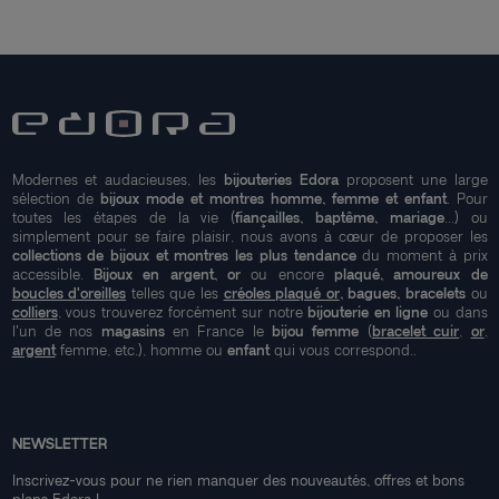
Modernes et audacieuses, les
bijouteries Edora
proposent une large
sélection de
bijoux mode et montres homme, femme et enfant
. Pour
toutes les étapes de la vie (
fiançailles, baptême, mariage
...) ou
simplement pour se faire plaisir, nous avons à cœur de proposer les
collections de bijoux et montres les plus tendance
du moment à prix
accessible.
Bijoux en argent, or
ou encore
plaqué, amoureux de
boucles d'oreilles
telles que les
créoles plaqué or
, bagues, bracelets
ou
colliers
, vous trouverez forcément sur notre
bijouterie en ligne
ou dans
l'un de nos
magasins
en France le
bijou femme
(
bracelet cuir
,
or
,
argent
femme, etc.), homme ou
enfant
qui vous correspond..
NEWSLETTER
Inscrivez-vous pour ne rien manquer des nouveautés, offres et bons
plans Edora !