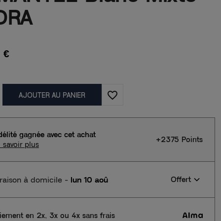
ORA
 €
favorite_border
AJOUTER AU PANIER
délité gagnée avec cet achat
+2375 Points
 savoir plus
vraison à domicile
-
lun 10 aoû
Offert
iement en 2x, 3x ou 4x sans frais