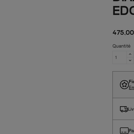
ED
475,00
Quantité
Fi
En
Li
Pa