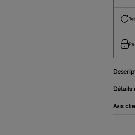
Ret
Pa
Descrip
Détails
Avis cli