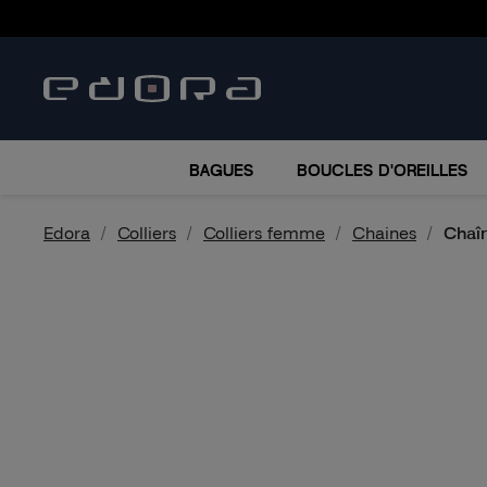
BRACELETS
COLLIERS
MONTRES
ACCESSO
BAGUES
BOUCLES D'OREILLES
Edora
Colliers
Colliers femme
Chaines
Chaî