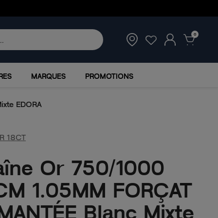
0
RES
MARQUES
PROMOTIONS
ixte EDORA
R 18CT
îne Or 750/1000
CM 1.05MM FORÇAT
MANTÉE Blanc Mixte