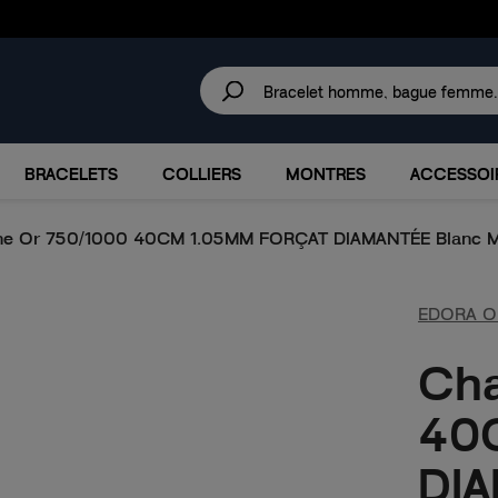
30 JOURS
POUR CHANGER D'AVIS.
IRES
MARQUES
PROMOTIONS
BRACELETS
COLLIERS
MONTRES
ACCESSOI
ne Or 750/1000 40CM 1.05MM FORÇAT DIAMANTÉE Blanc M
EDORA O
Cha
40
DIA