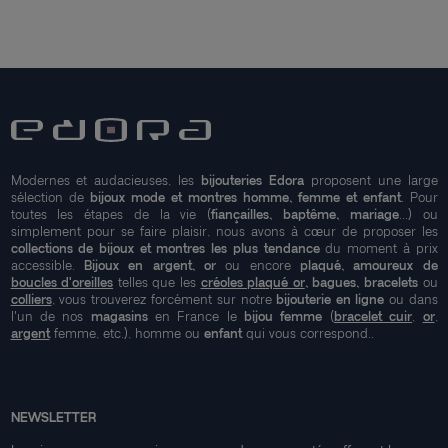
Modernes et audacieuses, les
bijouteries Edora
proposent une large
sélection de
bijoux mode et montres homme, femme et enfant
. Pour
toutes les étapes de la vie (
fiançailles, baptême, mariage
...) ou
simplement pour se faire plaisir, nous avons à cœur de proposer les
collections de bijoux et montres les plus tendance
du moment à prix
accessible.
Bijoux en argent, or
ou encore
plaqué, amoureux de
boucles d'oreilles
telles que les
créoles plaqué or
, bagues, bracelets
ou
colliers
, vous trouverez forcément sur notre
bijouterie en ligne
ou dans
l'un de nos
magasins
en France le
bijou femme
(
bracelet cuir
,
or
,
argent
femme, etc.), homme ou
enfant
qui vous correspond..
NEWSLETTER