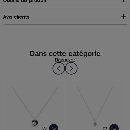
Avis clients
Dans cette catégorie
Découvrir
-40%
favorite_border
favorite_border
favorite_border