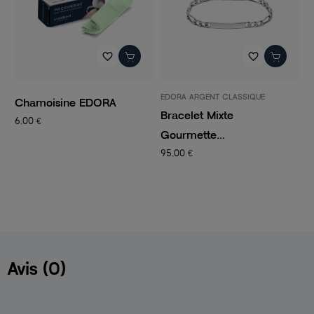
favorite_border
favorite_border
favorite_border
EDORA ARGENT CLASSIQUE
PANDORA
DORA
Bracelet Mixte
Charm Femme PA
Gourmette...
CLIP...
95,00 €
14,50 €
29,00 €
Avis (0)