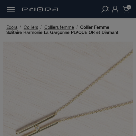
30 JOURS
POUR CHANGER D'AVIS.
clear
0
Edora
Colliers
Colliers femme
Collier Femme
Solitaire Harmonie La Garçonne PLAQUE OR et Diamant