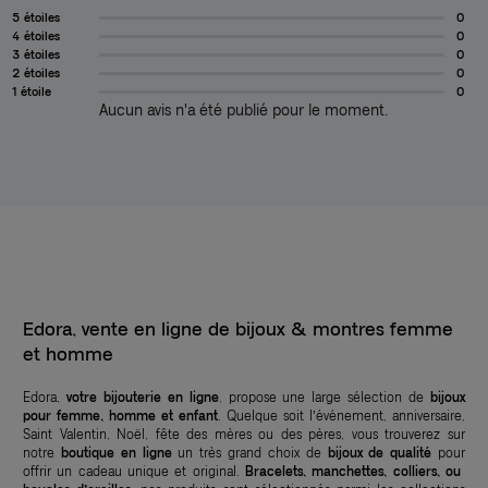
5 étoiles
0
4 étoiles
0
3 étoiles
0
2 étoiles
0
1 étoile
0
Aucun avis n'a été publié pour le moment.
Edora, vente en ligne de bijoux & montres femme
et homme
Edora,
votre bijouterie en ligne
, propose une large sélection de
bijoux
pour femme, homme et enfant
. Quelque soit l’événement, anniversaire,
Saint Valentin, Noël, fête des mères ou des pères, vous trouverez sur
notre
boutique en ligne
un très grand choix de
bijoux de qualité
pour
offrir un cadeau unique et original.
Bracelets, manchettes, colliers, ou