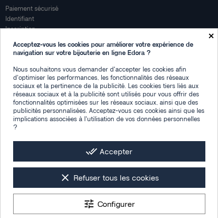
Paiement sécurisé
Identifiant
Inscription
×
Mon compte
Acceptez-vous les cookies pour améliorer votre expérience de
navigation sur votre bijouterie en ligne Edora ?
Mon espace
Nous souhaitons vous demander d'accepter les cookies afin
Suivi de commande
d'optimiser les performances, les fonctionnalités des réseaux
Connexion
sociaux et la pertinence de la publicité. Les cookies tiers liés aux
Créez votre compte
réseaux sociaux et à la publicité sont utilisés pour vous offrir des
fonctionnalités optimisées sur les réseaux sociaux, ainsi que des
Des questions
publicités personnalisées. Acceptez-vous ces cookies ainsi que les
implications associées à l'utilisation de vos données personnelles
?
Contactez-nous
Plan du site
FAQ
done_all
Accepter
Facebook
Instagram
LinkedIn
clear
Refuser tous les cookies
tune
Configurer
Les photos de mise en situation sont générées par IA
Tous droits réservés © 2026 -
Bijouterie Edora : montres & bijoux femme,
9.4
/10