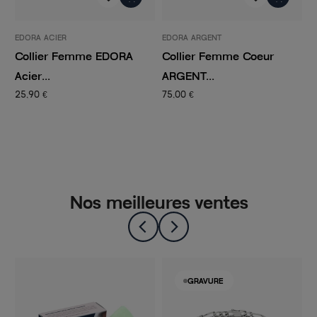
EDORA ARGENT
EDORA PLAQUE OR
 EDORA
Collier Femme Coeur
Collier Femme ailes
ARGENT...
d’ange...
75,00 €
38,94 €
64,90 €
Nos meilleures ventes
-50%
GRAVURE