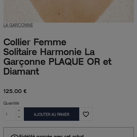
LA GARCONNE
Collier Femme
Solitaire Harmonie La
Garçonne PLAQUE OR et
Diamant
125,00 €
Quantité
favorite_border
AJOUTER AU PANIER
Fidélité gagnée avec cet achat