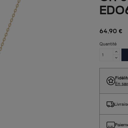
EDO
64,90 €
Quantité
Fidéli
En sav
Livrai
Paieme