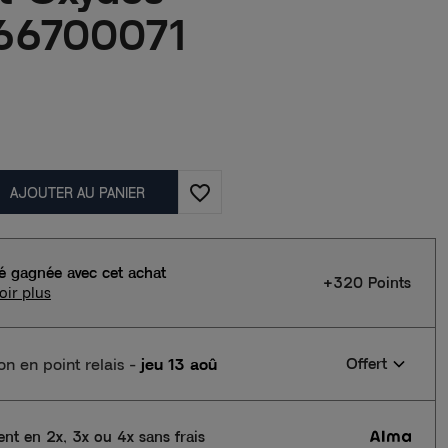
66700071
favorite_border
AJOUTER AU PANIER
té gagnée avec cet achat
+320 Points
oir plus
son en point relais
-
jeu 13 aoû
Offert
nt en 2x, 3x ou 4x sans frais