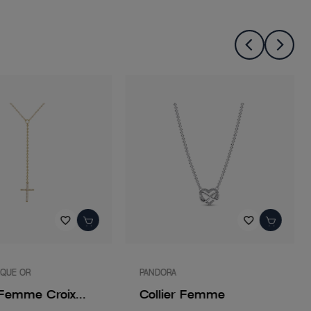
favorite_border
favorite_border
AQUE OR
PANDORA
 Femme Croix...
Collier Femme