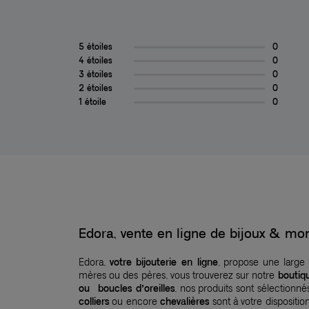
5 étoiles
0
4 étoiles
0
3 étoiles
0
2 étoiles
0
1 étoile
0
Edora, vente en ligne de bijoux & 
Edora,
votre bijouterie en ligne
, propose une large
mères ou des pères, vous trouverez sur notre
boutiq
ou boucles d’oreilles
, nos produits sont sélection
colliers
ou encore
chevalières
sont à votre dispositio