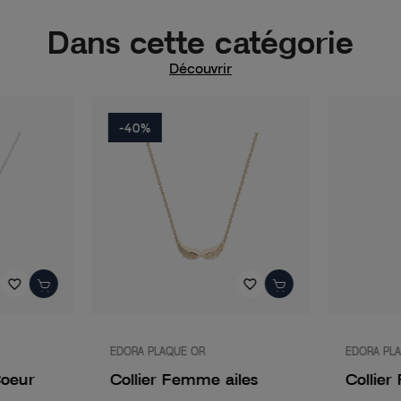
Dans cette catégorie
Découvrir
-40%
favorite_border
favorite_border
EDORA PLAQUE OR
EDORA PL
Coeur
Collier Femme ailes
Collier