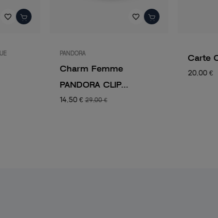
favorite_border
favorite_border
QUE
PANDORA
Carte 
Charm Femme
20,00 €
PANDORA CLIP...
14,50 €
29,00 €