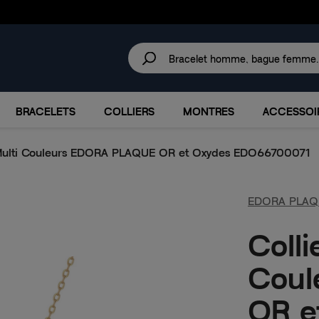
30 JOURS
POUR CHANGER D'AVIS.
IRES
MARQUES
PROMOTIONS
BRACELETS
COLLIERS
MONTRES
ACCESSOI
Multi Couleurs EDORA PLAQUE OR et Oxydes EDO66700071
EDORA PLAQ
Coll
Coul
OR e