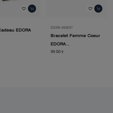
favorite_border
favorite_border
EDORA ARGENT
Cadeau EDORA
Bracelet Femme Coeur
EDORA...
59,00 €