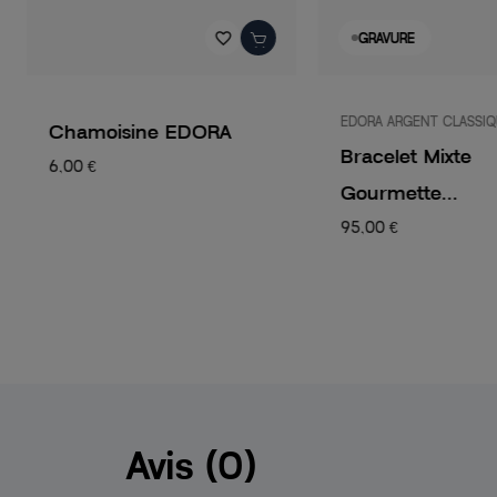
favorite_border
GRAVURE
EDORA ARGENT CLASSI
Chamoisine EDORA
Bracelet Mixte
6,00 €
Gourmette...
95,00 €
Avis (0)