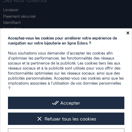
Livraison
Paiement sécurisé
Identifiant
Inscription
×
Mon compte
Acceptez-vous les cookies pour améliorer votre expérience de
navigation sur votre bijouterie en ligne Edora ?
Mon espace
Nous souhaitons vous demander d'accepter les cookies afin
Suivi de commande
d'optimiser les performances, les fonctionnalités des réseaux
Connexion
sociaux et la pertinence de la publicité. Les cookies tiers liés aux
Créez votre compte
réseaux sociaux et à la publicité sont utilisés pour vous offrir des
fonctionnalités optimisées sur les réseaux sociaux, ainsi que des
Des questions
publicités personnalisées. Acceptez-vous ces cookies ainsi que les
implications associées à l'utilisation de vos données personnelles
?
Contactez-nous
Plan du site
FAQ
done_all
Accepter
Facebook
Instagram
LinkedIn
clear
Refuser tous les cookies