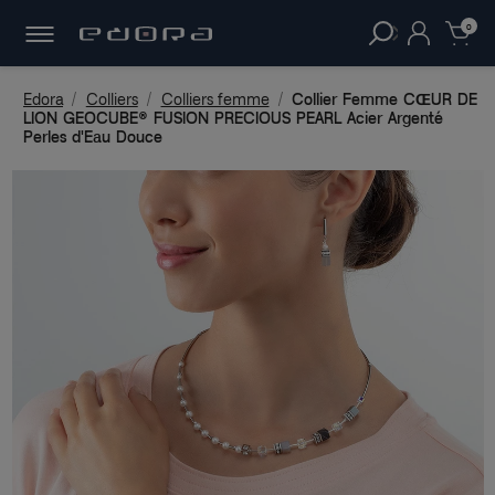
30 JOURS
POUR CHANGER D'AVIS.
clear
0
Edora
Colliers
Colliers femme
Collier Femme CŒUR DE
LION GEOCUBE® FUSION PRECIOUS PEARL Acier Argenté
Perles d'Eau Douce