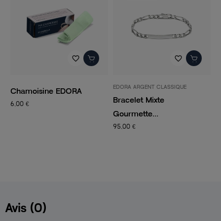
favorite_border
favorite_border
EDORA ARGENT CLASSIQUE
P
Chamoisine EDORA
Bracelet Mixte
C
6,00 €
Gourmette...
C
95,00 €
1
Avis (0)