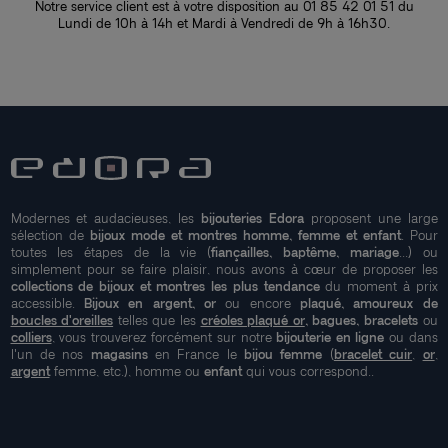
Notre service client est à votre disposition au 01 85 42 01 51 du
Lundi de 10h à 14h et Mardi à Vendredi de 9h à 16h30.
Modernes et audacieuses, les
bijouteries Edora
proposent une large
sélection de
bijoux mode et montres homme, femme et enfant
. Pour
toutes les étapes de la vie (
fiançailles, baptême, mariage
...) ou
simplement pour se faire plaisir, nous avons à cœur de proposer les
collections de bijoux et montres les plus tendance
du moment à prix
accessible.
Bijoux en argent, or
ou encore
plaqué, amoureux de
boucles d'oreilles
telles que les
créoles plaqué or
, bagues, bracelets
ou
colliers
, vous trouverez forcément sur notre
bijouterie en ligne
ou dans
l'un de nos
magasins
en France le
bijou femme
(
bracelet cuir
,
or
,
argent
femme, etc.), homme ou
enfant
qui vous correspond..