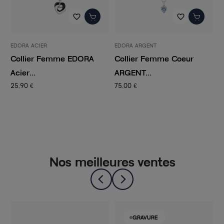
favorite_border
favorite_border
EDORA ACIER
EDORA ARGENT
E
Collier Femme EDORA
Collier Femme Coeur
C
Acier...
ARGENT...
d
25,90 €
75,00 €
3
Nos meilleures ventes
GRAVURE