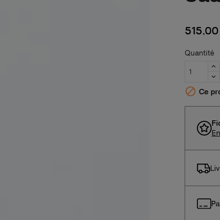
515,00
Quantité

Ce pro
Fi
En
Li
Pa