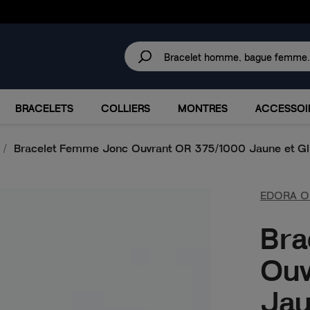
30 JOURS
POUR CHANGER D'AVIS.
IRES
MARQUES
PROMOTIONS
BRACELETS
COLLIERS
MONTRES
ACCESSOI
Bracelet Femme Jonc Ouvrant OR 375/1000 Jaune et Gli
EDORA O
Bra
Ouv
Jau