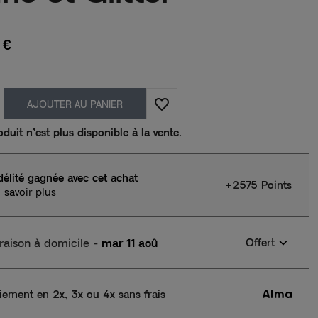
 €
favorite_border
AJOUTER AU PANIER
duit n’est plus disponible à la vente.
délité gagnée avec cet achat
+2575 Points
 savoir plus
vraison à domicile
-
mar 11 aoû
Offert
iement en 2x, 3x ou 4x sans frais