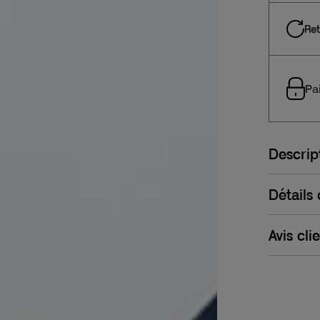
Ret
Pa
Descrip
Détails
Avis cli