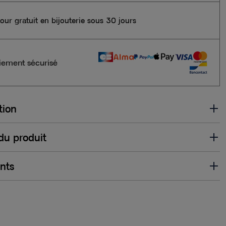
our gratuit en bijouterie sous 30 jours
iement sécurisé
tion
 du produit
ents