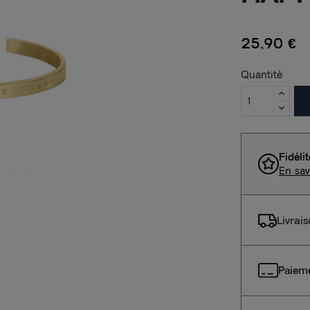
25,90 €
Quantité
Fidéli
En sav
Livrai
Paieme