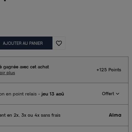
favorite_border
AJOUTER AU PANIER
té gagnée avec cet achat
+125 Points
oir plus
son en point relais
-
jeu 13 aoû
Offert
nt en 2x, 3x ou 4x sans frais