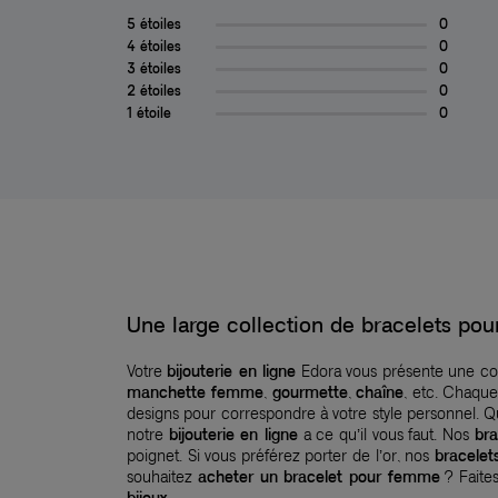
5 étoiles
0
4 étoiles
0
3 étoiles
0
2 étoiles
0
1 étoile
0
Une large collection de bracelets p
Votre
bijouterie en ligne
Edora vous présente une col
manchette femme
,
gourmette
,
chaîne
, etc. Chaqu
designs pour correspondre à votre style personnel.
notre
bijouterie en ligne
a ce qu’il vous faut. Nos
br
poignet. Si vous préférez porter de l’or, nos
bracele
souhaitez
acheter un bracelet pour femme
? Faite