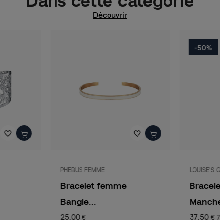
Dans cette catégorie
Découvrir
-50%
favorite_border
favorite_border
PHEBUS FEMME
LOUISE'S 
Bracelet femme
Bracel
Bangle...
Manchet
25,00 €
37,50 €
7