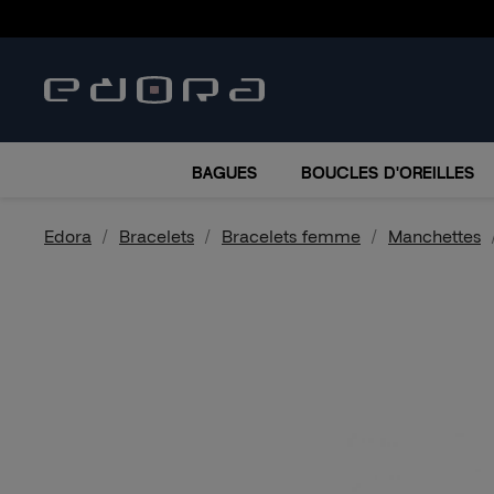
BRACELETS
COLLIERS
MONTRES
ACCESSO
BAGUES
BOUCLES D'OREILLES
Edora
Bracelets
Bracelets femme
Manchettes