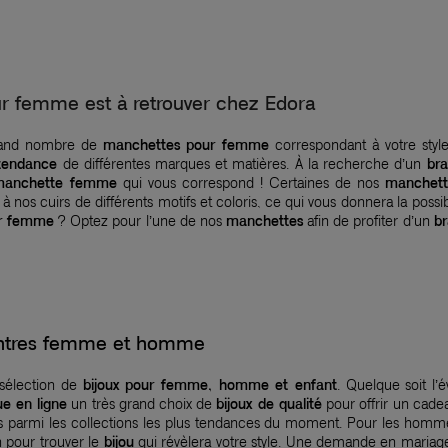
 femme est à retrouver chez Edora
rand nombre de
manchettes
pour femme
correspondant à votre style
tendance
de différentes marques et matières. À la recherche d’un
br
 manchette femme
qui vous correspond ! Certaines de nos
manchet
nos cuirs de différents motifs et coloris, ce qui vous donnera la possib
ur femme
? Optez pour l’une de nos
manchettes
afin de profiter d’un
br
montres femme et homme
 sélection de
bijoux pour femme, homme et enfant
. Quelque soit l’
ue en ligne
un très grand choix de
bijoux de qualité
pour offrir un cadea
nés parmi les collections les plus tendances du moment. Pour les homm
n pour trouver le
bijou
qui révèlera votre style. Une demande en mariage