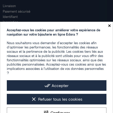
Livraison
Paiement sécurisé
Identifiant
Inscription
×
Mon compte
Acceptez-vous les cookies pour améliorer votre expérience de
navigation sur votre bijouterie en ligne Edora ?
Mon espace
Nous souhaitons vous demander d'accepter les cookies afin
Suivi de commande
d'optimiser les performances, les fonctionnalités des réseaux
Connexion
sociaux et la pertinence de la publicité. Les cookies tiers liés aux
Créez votre compte
réseaux sociaux et à la publicité sont utilisés pour vous offrir des
fonctionnalités optimisées sur les réseaux sociaux, ainsi que des
Des questions
publicités personnalisées. Acceptez-vous ces cookies ainsi que les
implications associées à l'utilisation de vos données personnelles
?
Contactez-nous
Plan du site
FAQ
done_all
Accepter
Facebook
Instagram
LinkedIn
clear
Refuser tous les cookies
tune
Configurer