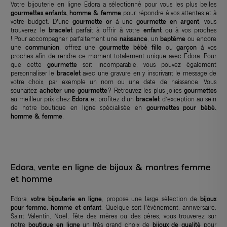
Votre bijouterie en ligne Edora a sélectionné pour vous les plus belles
gourmettes enfants, homme & femme
pour répondre à vos attentes et à
votre budget. D’une
gourmette or
à une
gourmette en argent
, vous
trouverez le
bracelet
parfait à offrir à votre
enfant
ou à vos proches
! Pour accompagner parfaitement une
naissance
, un
baptême
ou encore
une
communion
, offrez une
gourmette bébé fille
ou
garçon
à vos
proches afin de rendre ce moment totalement unique avec Edora. Pour
que cette
gourmette
soit incomparable, vous pouvez également
personnaliser le
bracelet
avec une gravure en y inscrivant le message de
votre choix, par exemple un nom ou une date de naissance. Vous
souhaitez
acheter une gourmette
? Retrouvez les plus jolies
gourmettes
au meilleur prix chez
Edora
et profitez d’un
bracelet
d’exception au sein
de notre boutique en ligne spécialisée en
gourmettes pour bébé,
homme & femme
.
Edora, vente en ligne de bijoux & montres femme
et homme
Edora,
votre bijouterie en ligne
, propose une large sélection de
bijoux
pour femme, homme et enfant
. Quelque soit l’événement, anniversaire,
Saint Valentin, Noël, fête des mères ou des pères, vous trouverez sur
notre
boutique en ligne
un très grand choix de
bijoux de qualité
pour