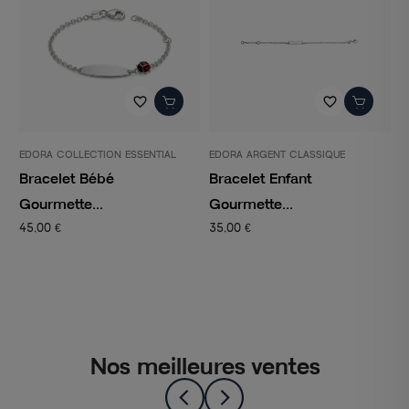
favorite_border
favorite_border
EDORA COLLECTION ESSENTIAL
EDORA ARGENT CLASSIQUE
E
Bracelet Bébé
Bracelet Enfant
B
Gourmette...
Gourmette...
G
45,00 €
35,00 €
3
Nos meilleures ventes