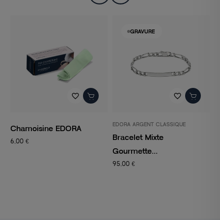
GRAVURE
favorite_border
favorite_border
EDORA ARGENT CLASSIQUE
P
Chamoisine EDORA
Bracelet Mixte
C
6,00 €
Gourmette...
C
95,00 €
1