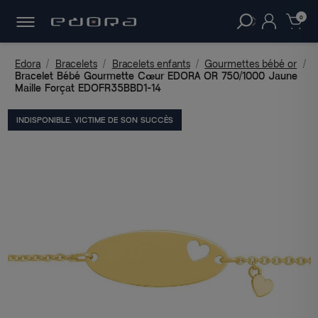
30 JOURS
POUR CHANGER D'AVIS.
clear
0
Edora
Bracelets
Bracelets enfants
Gourmettes bébé or
Bracelet Bébé Gourmette Cœur EDORA OR 750/1000 Jaune
Maille Forçat EDOFR35BBD1-14
INDISPONIBLE, VICTIME DE SON SUCCÈS