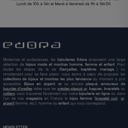
Lundi de 10h à 14h et Mardi à Vendredi de 9h à 16h30.
Modernes et audacieuses, les
bijouteries Edora
proposent une large
sélection de
bijoux mode et montres homme, femme et enfant
. Pour
toutes les étapes de la vie (
fiançailles, baptême, mariage
...) ou
simplement pour se faire plaisir, nous avons à cœur de proposer les
collections de bijoux et montres les plus tendance
du moment à prix
accessible.
Bijoux en argent, or
ou encore
plaqué, amoureux de
boucles d'oreilles
telles que les
créoles plaqué or
, bagues, bracelets
ou
colliers
, vous trouverez forcément sur notre
bijouterie en ligne
ou dans
l'un de nos
magasins
en France le
bijou femme
(
bracelet cuir
,
or
,
argent
femme, etc.), homme ou
enfant
qui vous correspond..
NEWSLETTER