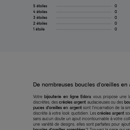
5 étoiles
0
4 étoiles
0
3 étoiles
0
2 étoiles
0
1 étoile
0
De nombreuses boucles d’oreilles en 
Votre
bijouterie en ligne
Edora
vous propose une l
discrètes, des
créoles argent
audacieuses ou des
bou
puces d'oreilles en argent
sont l'incarnation de la s
discrète à votre look quotidien. Les
créoles argent
son
sans aucun doute un ajout incontournable à votre col
une variété de designs, elles sont parfaites pour aj
boucles d’oreilles argentées
? Trouvez la paire qui re