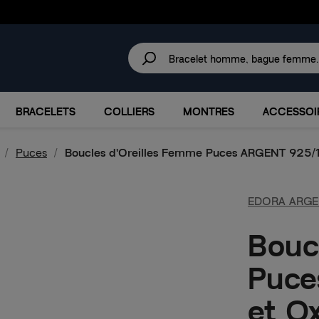
30 JOURS
POUR CHANGER D'AVIS.
IRES
MARQUES
PROMOTIONS
BRACELETS
COLLIERS
MONTRES
ACCESSOI
Puces
Boucles d'Oreilles Femme Puces ARGENT 925/
EDORA ARGE
Bouc
Puce
et O