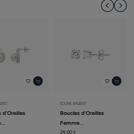
favorite_border
favorite_border
GENT
EDORA ARGENT
 d'Oreilles
Boucles d'Oreilles
..
Femme...
29,00 €