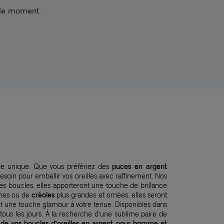
 le moment.
yle unique. Que vous préfériez des
puces en argent
soin pour embellir vos oreilles avec raffinement. Nos
res boucles, elles apporteront une touche de brillance
nes ou de
créoles
plus grandes et ornées, elles seront
 une touche glamour à votre tenue. Disponibles dans
tous les jours. À la recherche d’une sublime paire de
 de vos boucles d’oreilles en argent pour homme et