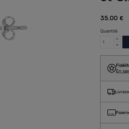
35,00 €
Quantité
Fidéli
En sav
Livrai
Paieme