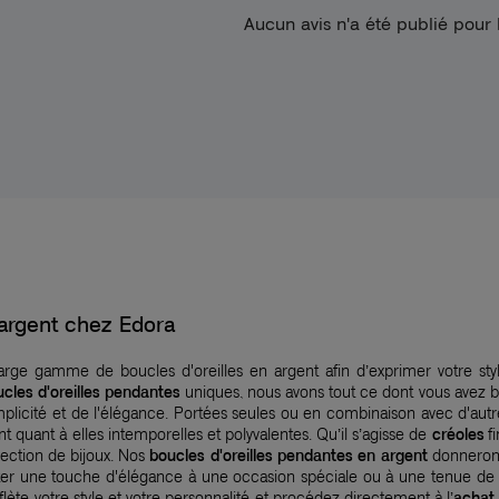
Aucun avis n'a été publié pour
argent chez Edora
arge gamme de boucles d'oreilles en argent afin d’exprimer votre st
cles d'oreilles pendantes
uniques, nous avons tout ce dont vous avez be
implicité et de l'élégance. Portées seules ou en combinaison avec d'aut
t quant à elles intemporelles et polyvalentes. Qu’il s’agisse de
créoles
fi
lection de bijoux. Nos
boucles d'oreilles pendantes en argent
donneront
outer une touche d'élégance à une occasion spéciale ou à une tenue de 
flète votre style et votre personnalité et procédez directement à l’
achat