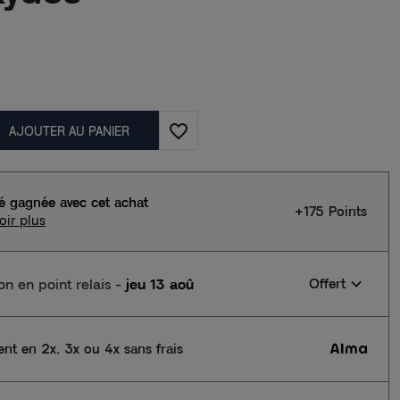
favorite_border
AJOUTER AU PANIER
té gagnée avec cet achat
+175 Points
oir plus
son en point relais
-
jeu 13 aoû
Offert
nt en 2x, 3x ou 4x sans frais