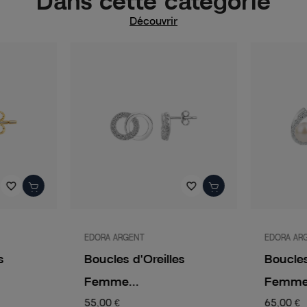
Dans cette catégorie
Découvrir
favorite_border
favorite_border
EDORA ARGENT
EDORA AR
s
Boucles d'Oreilles
Boucles
Femme...
Femme.
55,00 €
65,00 €