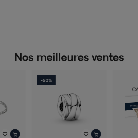
Nos meilleures ventes
-50%
favorite_border
favorite_border