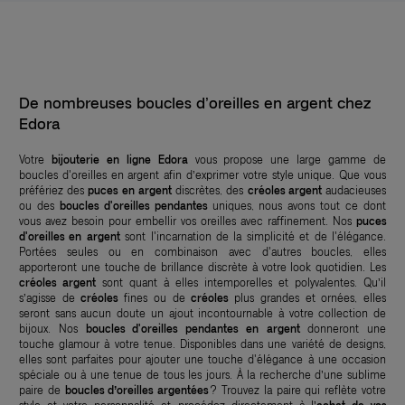
De nombreuses boucles d’oreilles en argent chez
Edora
Votre
bijouterie en ligne
Edora
vous propose une large gamme de
boucles d'oreilles en argent afin d’exprimer votre style unique. Que vous
préfériez des
puces en argent
discrètes, des
créoles argent
audacieuses
ou des
boucles d'oreilles pendantes
uniques, nous avons tout ce dont
vous avez besoin pour embellir vos oreilles avec raffinement. Nos
puces
d'oreilles en argent
sont l'incarnation de la simplicité et de l'élégance.
Portées seules ou en combinaison avec d'autres boucles, elles
apporteront une touche de brillance discrète à votre look quotidien. Les
créoles argent
sont quant à elles intemporelles et polyvalentes. Qu’il
s’agisse de
créoles
fines ou de
créoles
plus grandes et ornées, elles
seront sans aucun doute un ajout incontournable à votre collection de
bijoux. Nos
boucles d'oreilles pendantes en argent
donneront une
touche glamour à votre tenue. Disponibles dans une variété de designs,
elles sont parfaites pour ajouter une touche d'élégance à une occasion
spéciale ou à une tenue de tous les jours. À la recherche d’une sublime
paire de
boucles d’oreilles argentées
? Trouvez la paire qui reflète votre