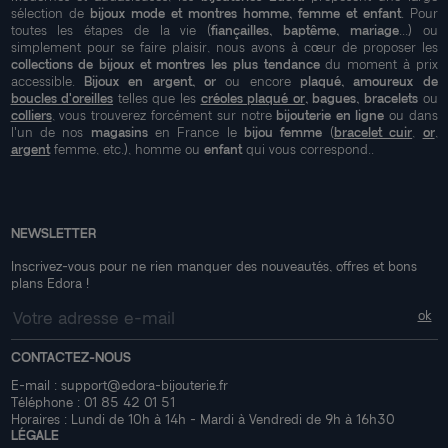
sélection de
bijoux mode et montres homme, femme et enfant
. Pour
toutes les étapes de la vie (
fiançailles, baptême, mariage
...) ou
simplement pour se faire plaisir, nous avons à cœur de proposer les
collections de bijoux et montres les plus tendance
du moment à prix
accessible.
Bijoux en argent, or
ou encore
plaqué, amoureux de
boucles d'oreilles
telles que les
créoles plaqué or
, bagues, bracelets
ou
colliers
, vous trouverez forcément sur notre
bijouterie en ligne
ou dans
l'un de nos
magasins
en France le
bijou femme
(
bracelet cuir
,
or
,
argent
femme, etc.), homme ou
enfant
qui vous correspond..
NEWSLETTER
Inscrivez-vous pour ne rien manquer des nouveautés, offres et bons
plans Edora !
CONTACTEZ-NOUS
E-mail :
support@edora-bijouterie.fr
Téléphone :
01 85 42 01 51
Horaires : Lundi de 10h à 14h - Mardi à Vendredi de 9h à 16h30
LÉGALE