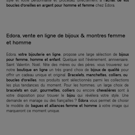
style et votre personnalité et procédez directement à l’
achat de vos
boucles d’oreilles en argent pour homme et femme
chez Edora.
Edora, vente en ligne de bijoux & montres femme
et homme
Edora,
votre bijouterie en ligne
, propose une large sélection de
bijoux
pour femme, homme et enfant
. Quelque soit l’événement, anniversaire,
Saint Valentin, Noël, fête des mères ou des pères, vous trouverez sur
notre
boutique en ligne
un très grand choix de
bijoux de qualité
pour
offrir un cadeau unique et original.
Bracelets, manchettes, colliers, ou
boucles d’oreilles
, nos produits sont sélectionnés parmi les collections
les plus tendances du moment. Pour les hommes, un large choix de
bracelets en cuir, gourmettes, colliers
ou encore
chevalières
sont à
votre disposition pour trouver le
bijou
qui révèlera votre style. Une
demande en mariage ou des fiançailles ?
Edora
vous permet de choisir
le modèle de
bagues et alliances femme et homme
à votre image qui
marqueront ce moment unique.