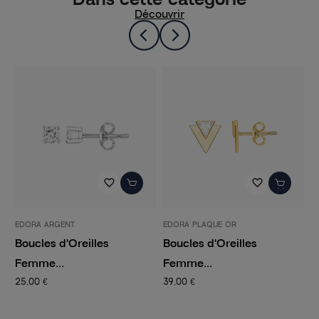
Découvrir
favorite_border
favorite_border
EDORA ARGENT
EDORA PLAQUE OR
E
Boucles d'Oreilles
Boucles d'Oreilles
B
Femme...
Femme...
F
25,00 €
39,00 €
5