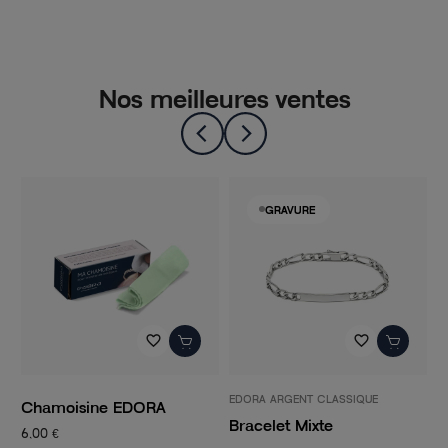
Nos meilleures ventes
GRAVURE
favorite_border
favorite_border
EDORA ARGENT CLASSIQUE
P
Chamoisine EDORA
Bracelet Mixte
C
6,00 €