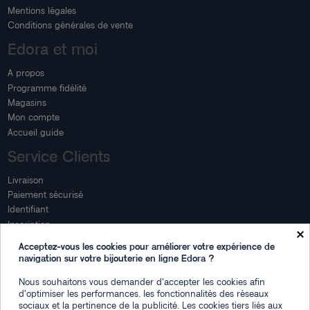
Mentions légales
Conditions générales de vente
Edora et moi
A propos
Programme fidélité
Magasins
Mon compte
Accueil guide
Service Clients
Livraison
Paiement sécurisé
Identifiant
Inscription
×
Mon compte
Acceptez-vous les cookies pour améliorer votre expérience de
navigation sur votre bijouterie en ligne Edora ?
Mon espace
Nous souhaitons vous demander d'accepter les cookies afin
Suivi de commande
d'optimiser les performances, les fonctionnalités des réseaux
Connexion
sociaux et la pertinence de la publicité. Les cookies tiers liés aux