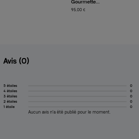
Gourmette...
C
95,00 €
1
Avis (0)
5 étoiles
0
4 étoiles
0
3 étoiles
0
2 étoiles
0
1 étoile
0
Aucun avis n'a été publié pour le moment.