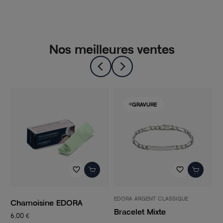
Nos meilleures ventes
GRAVURE
favorite_border
favorite_border
EDORA ARGENT CLASSIQUE
P
Chamoisine EDORA
Bracelet Mixte
C
6,00 €