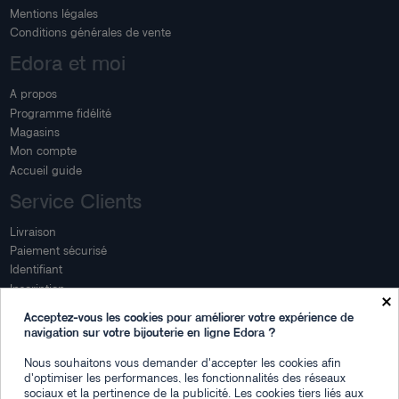
Mentions légales
Conditions générales de vente
Edora et moi
A propos
Programme fidélité
Magasins
Mon compte
Accueil guide
Service Clients
Livraison
Paiement sécurisé
Identifiant
Inscription
×
Mon compte
Acceptez-vous les cookies pour améliorer votre expérience de
navigation sur votre bijouterie en ligne Edora ?
Mon espace
Nous souhaitons vous demander d'accepter les cookies afin
Suivi de commande
d'optimiser les performances, les fonctionnalités des réseaux
Connexion
sociaux et la pertinence de la publicité. Les cookies tiers liés aux