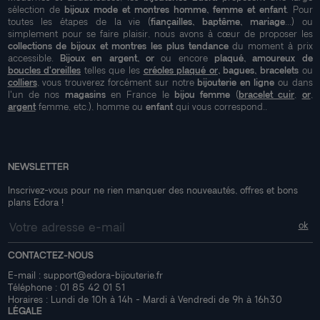
sélection de
bijoux mode et montres homme, femme et enfant
. Pour
toutes les étapes de la vie (
fiançailles, baptême, mariage
...) ou
simplement pour se faire plaisir, nous avons à cœur de proposer les
collections de bijoux et montres les plus tendance
du moment à prix
accessible.
Bijoux en argent, or
ou encore
plaqué, amoureux de
boucles d'oreilles
telles que les
créoles plaqué or
, bagues, bracelets
ou
colliers
, vous trouverez forcément sur notre
bijouterie en ligne
ou dans
l'un de nos
magasins
en France le
bijou femme
(
bracelet cuir
,
or
,
argent
femme, etc.), homme ou
enfant
qui vous correspond..
NEWSLETTER
Inscrivez-vous pour ne rien manquer des nouveautés, offres et bons
plans Edora !
CONTACTEZ-NOUS
E-mail :
support@edora-bijouterie.fr
Téléphone :
01 85 42 01 51
Horaires : Lundi de 10h à 14h - Mardi à Vendredi de 9h à 16h30
LÉGALE