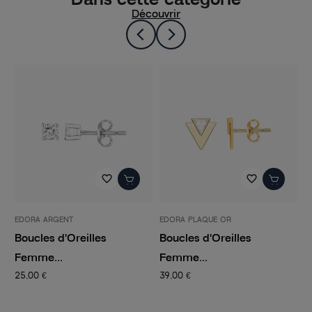
Découvrir
favorite_border
favorite_border
EDORA ARGENT
EDORA PLAQUE OR
E
Boucles d'Oreilles
Boucles d'Oreilles
B
Femme...
Femme...
F
25,00 €
39,00 €
5