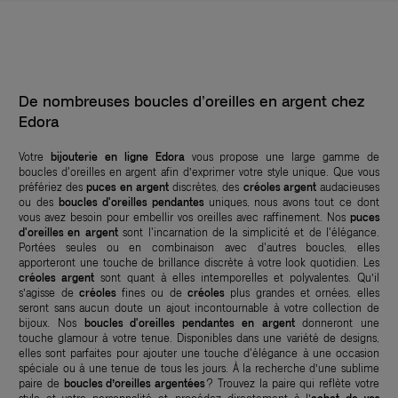
De nombreuses boucles d’oreilles en argent chez
Edora
Votre
bijouterie en ligne
Edora
vous propose une large gamme de
boucles d'oreilles en argent afin d’exprimer votre style unique. Que vous
préfériez des
puces en argent
discrètes, des
créoles argent
audacieuses
ou des
boucles d'oreilles pendantes
uniques, nous avons tout ce dont
vous avez besoin pour embellir vos oreilles avec raffinement. Nos
puces
d'oreilles en argent
sont l'incarnation de la simplicité et de l'élégance.
Portées seules ou en combinaison avec d'autres boucles, elles
apporteront une touche de brillance discrète à votre look quotidien. Les
créoles argent
sont quant à elles intemporelles et polyvalentes. Qu’il
s’agisse de
créoles
fines ou de
créoles
plus grandes et ornées, elles
seront sans aucun doute un ajout incontournable à votre collection de
bijoux. Nos
boucles d'oreilles pendantes en argent
donneront une
touche glamour à votre tenue. Disponibles dans une variété de designs,
elles sont parfaites pour ajouter une touche d'élégance à une occasion
spéciale ou à une tenue de tous les jours. À la recherche d’une sublime
paire de
boucles d’oreilles argentées
? Trouvez la paire qui reflète votre