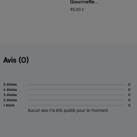
Gourmette...
C
95,00 €
1
Avis (0)
5 étoiles
0
4 étoiles
0
3 étoiles
0
2 étoiles
0
1 étoile
0
Aucun avis n'a été publié pour le moment.