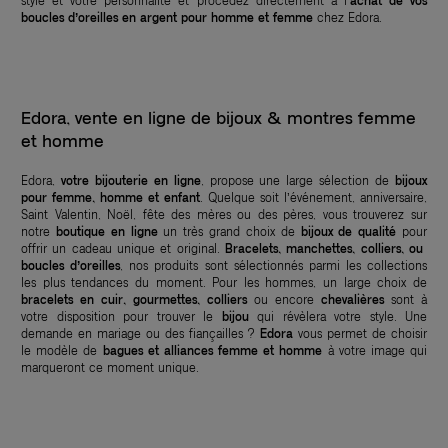
style et votre personnalité et procédez directement à l’
achat de vos
boucles d’oreilles en argent pour homme et femme
chez Edora.
Edora, vente en ligne de bijoux & montres femme
et homme
Edora,
votre bijouterie en ligne
, propose une large sélection de
bijoux
pour femme, homme et enfant
. Quelque soit l’événement, anniversaire,
Saint Valentin, Noël, fête des mères ou des pères, vous trouverez sur
notre
boutique en ligne
un très grand choix de
bijoux de qualité
pour
offrir un cadeau unique et original.
Bracelets, manchettes, colliers, ou
boucles d’oreilles
, nos produits sont sélectionnés parmi les collections
les plus tendances du moment. Pour les hommes, un large choix de
bracelets en cuir, gourmettes, colliers
ou encore
chevalières
sont à
votre disposition pour trouver le
bijou
qui révèlera votre style. Une
demande en mariage ou des fiançailles ?
Edora
vous permet de choisir
le modèle de
bagues et alliances femme et homme
à votre image qui
marqueront ce moment unique.