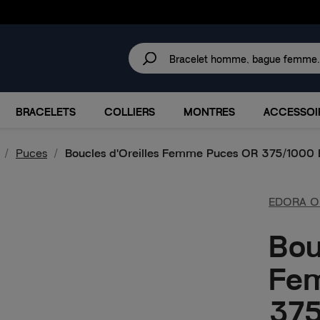
30 JOURS
POUR CHANGER D'AVIS.
IRES
MARQUES
PROMOTIONS
BRACELETS
COLLIERS
MONTRES
ACCESSOI
Puces
Boucles d'Oreilles Femme Puces OR 375/1000 
EDORA O
Bou
Fe
375