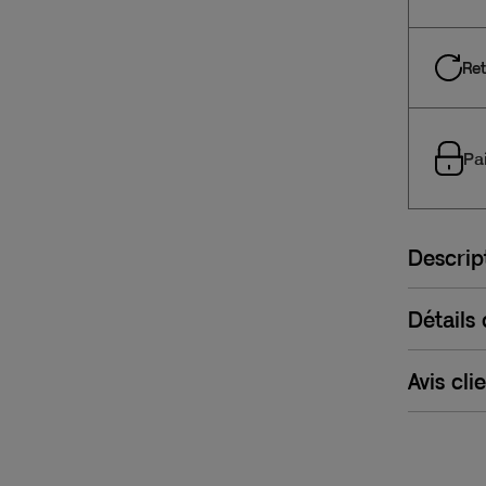
Ret
Pa
Descrip
Détails
Avis cli