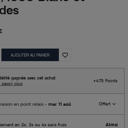
des
€
favorite_border
AJOUTER AU PANIER
délité gagnée avec cet achat
+475 Points
 savoir plus
vraison en point relais
-
mar 11 aoû
Offert
iement en 2x, 3x ou 4x sans frais