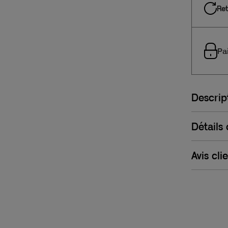
Ret
Pa
Descrip
Détails
Avis cli