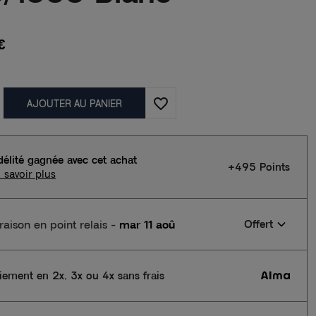
€
favorite_border
AJOUTER AU PANIER
délité gagnée avec cet achat
+495 Points
 savoir plus
vraison en point relais
-
mar 11 aoû
Offert
iement en 2x, 3x ou 4x sans frais