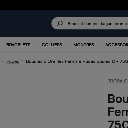
30 JOURS
POUR CHANGER D'AVIS.
IRES
MARQUES
PROMOTIONS
BRACELETS
COLLIERS
MONTRES
ACCESSOI
Puces
Boucles d'Oreilles Femme Puces Boules OR 75
EDORA O
Bou
Fem
750