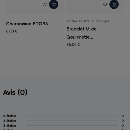
favorite_border
favorite_border
EDORA ARGENT CLASSIQUE
P
Chamoisine EDORA
Bracelet Mixte
C
6,00 €
Gourmette...
C
95,00 €
1
Avis (0)
5 étoiles
0
4 étoiles
0
3 étoiles
0