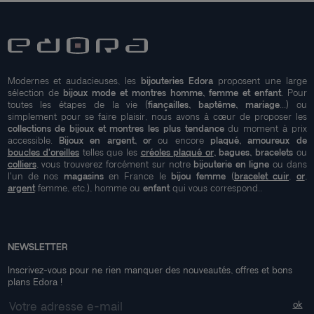
Modernes et audacieuses, les
bijouteries Edora
proposent une large
sélection de
bijoux mode et montres homme, femme et enfant
. Pour
toutes les étapes de la vie (
fiançailles, baptême, mariage
...) ou
simplement pour se faire plaisir, nous avons à cœur de proposer les
collections de bijoux et montres les plus tendance
du moment à prix
accessible.
Bijoux en argent, or
ou encore
plaqué, amoureux de
boucles d'oreilles
telles que les
créoles plaqué or
, bagues, bracelets
ou
colliers
, vous trouverez forcément sur notre
bijouterie en ligne
ou dans
l'un de nos
magasins
en France le
bijou femme
(
bracelet cuir
,
or
,
argent
femme, etc.), homme ou
enfant
qui vous correspond..
NEWSLETTER
Inscrivez-vous pour ne rien manquer des nouveautés, offres et bons
plans Edora !