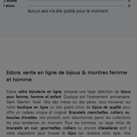
2 étoiles
0
1 étoile
0
Aucun avis n'a été publié pour le moment.
Edora, vente en ligne de bijoux & montres femme
et homme
Edora,
votre bijouterie en ligne
, propose une large sélection de
bijoux
pour femme, homme et enfant
. Quelque soit l’événement, anniversaire,
Saint Valentin, Noël, fête des mères ou des pères, vous trouverez sur
notre
boutique en ligne
un très grand choix de
bijoux de qualité
pour
offrir un cadeau unique et original.
Bracelets, manchettes, colliers, ou
boucles d’oreilles
, nos produits sont sélectionnés parmi les collections
les plus tendances du moment. Pour les hommes, un large choix de
bracelets en cuir, gourmettes, colliers
ou encore
chevalières
sont à
votre disposition pour trouver le
bijou
qui révèlera votre style. Une