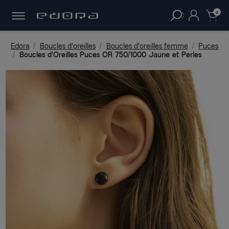
30 JOURS
POUR CHANGER D'AVIS.
clear
0
Edora
Boucles d'oreilles
Boucles d'oreilles femme
Puces
Boucles d'Oreilles Puces OR 750/1000 Jaune et Perles