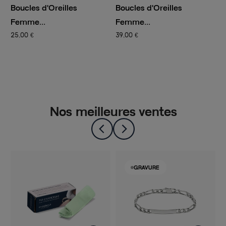
Boucles d'Oreilles
Boucles d'Oreilles
B
Femme...
Femme...
F
25,00 €
39,00 €
5
Nos meilleures ventes
GRAVURE