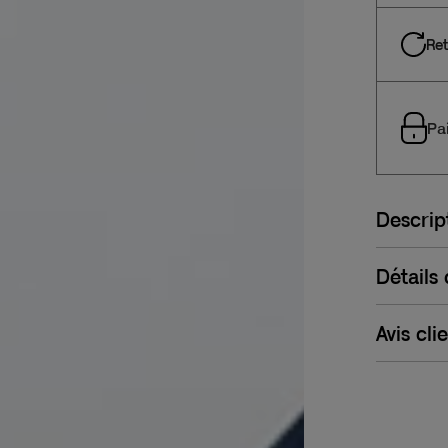
Ret
Pa
Descrip
Détails
Avis cli