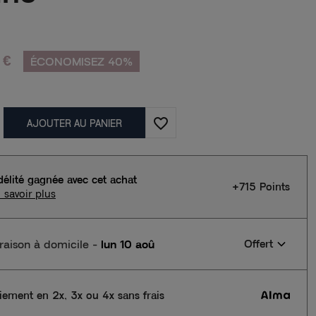
 €
ÉCONOMISEZ 40%
favorite_border
AJOUTER AU PANIER
délité gagnée avec cet achat
+715 Points
 savoir plus
vraison à domicile
-
lun 10 aoû
Offert
iement en 2x, 3x ou 4x sans frais