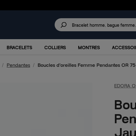
30 JOURS
POUR CHANGER D'AVIS.
IRES
MARQUES
PROMOTIONS
BRACELETS
COLLIERS
MONTRES
ACCESSOI
Pendantes
Boucles d'oreilles Femme Pendantes OR 7
EDORA O
Bou
Pen
Ja