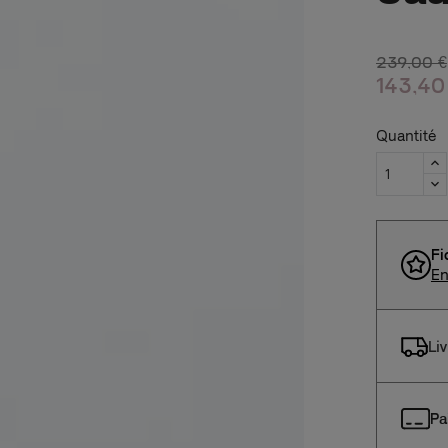
239,00 €
143,40
Quantité
Fi
En
Li
Pa