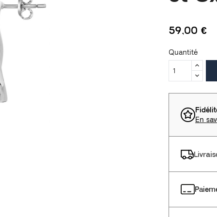
59,00 €
Quantité
Fidéli
En sav
Livrai
Paieme