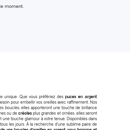
 le moment.
yle unique. Que vous préfériez des
puces en argent
soin pour embellir vos oreilles avec raffinement. Nos
res boucles, elles apporteront une touche de brillance
nes ou de
créoles
plus grandes et ornées, elles seront
 une touche glamour à votre tenue. Disponibles dans
tous les jours. À la recherche d’une sublime paire de
 de vos boucles d’oreilles en argent pour homme et