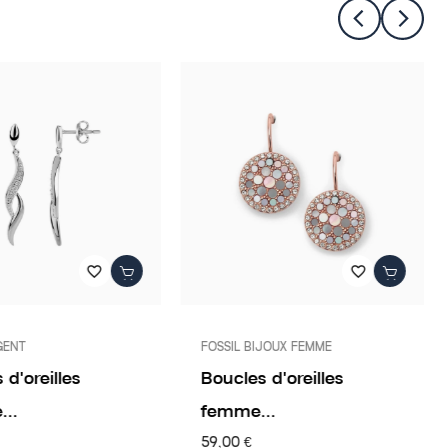
favorite_border
favorite_border
GENT
FOSSIL BIJOUX FEMME
 d'oreilles
Boucles d'oreilles
..
femme...
59,00 €