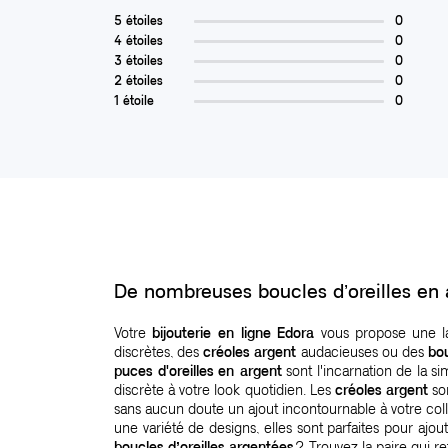
5 étoiles
0
4 étoiles
0
3 étoiles
0
2 étoiles
0
1 étoile
0
De nombreuses boucles d’oreilles en 
Votre
bijouterie en ligne
Edora
vous propose une l
discrètes, des
créoles argent
audacieuses ou des
bou
puces d'oreilles en argent
sont l'incarnation de la s
discrète à votre look quotidien. Les
créoles argent
son
sans aucun doute un ajout incontournable à votre col
une variété de designs, elles sont parfaites pour aj
boucles d’oreilles argentées
? Trouvez la paire qui re