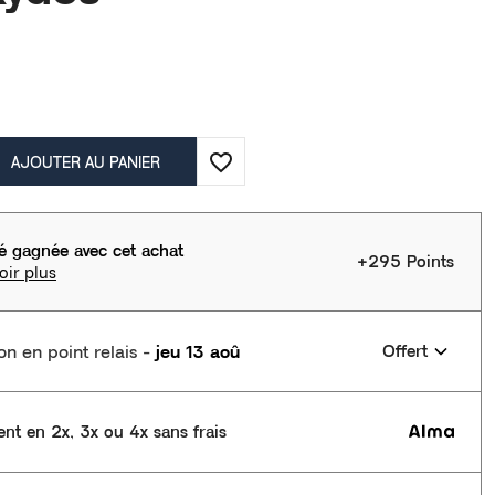
favorite_border
AJOUTER AU PANIER
té gagnée avec cet achat
+295 Points
oir plus
son en point relais
-
jeu 13 aoû
Offert
nt en 2x, 3x ou 4x sans frais