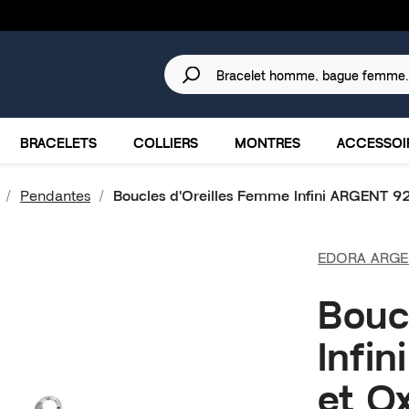
30 JOURS
POUR CHANGER D'AVIS.
IRES
MARQUES
PROMOTIONS
BRACELETS
COLLIERS
MONTRES
ACCESSOI
Pendantes
Boucles d'Oreilles Femme Infini ARGENT 9
EDORA ARGE
Bouc
Infi
et O