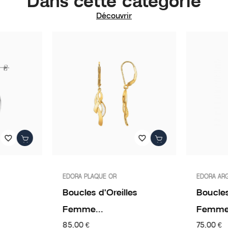
Dans cette catégorie
Découvrir
favorite_border
favorite_border
EDORA PLAQUE OR
EDORA AR
Boucles d'Oreilles
Boucles
Femme...
Femme.
85,00 €
75,00 €