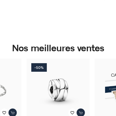
Nos meilleures ventes
-50%
favorite_border
favorite_border