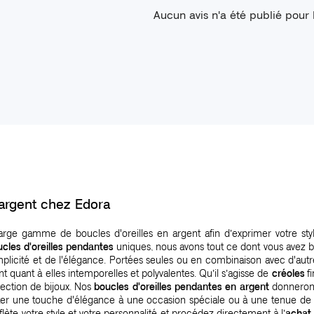
Aucun avis n'a été publié pour
argent chez Edora
arge gamme de boucles d'oreilles en argent afin d’exprimer votre st
cles d'oreilles pendantes
uniques, nous avons tout ce dont vous avez be
implicité et de l'élégance. Portées seules ou en combinaison avec d'aut
t quant à elles intemporelles et polyvalentes. Qu’il s’agisse de
créoles
fi
lection de bijoux. Nos
boucles d'oreilles pendantes en argent
donneront
outer une touche d'élégance à une occasion spéciale ou à une tenue de 
flète votre style et votre personnalité et procédez directement à l’
achat