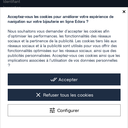
Identifiant
Inscription
×
Mon compte
Acceptez-vous les cookies pour améliorer votre expérience de
navigation sur votre bijouterie en ligne Edora ?
Mon espace
Nous souhaitons vous demander d'accepter les cookies afin
Suivi de commande
d'optimiser les performances, les fonctionnalités des réseaux
Connexion
sociaux et la pertinence de la publicité. Les cookies tiers liés aux
Créez votre compte
réseaux sociaux et à la publicité sont utilisés pour vous offrir des
fonctionnalités optimisées sur les réseaux sociaux, ainsi que des
Des questions
publicités personnalisées. Acceptez-vous ces cookies ainsi que les
implications associées à l'utilisation de vos données personnelles
?
Contactez-nous
Plan du site
FAQ
done_all
Accepter
Facebook
Instagram
LinkedIn
clear
Refuser tous les cookies
tune
Configurer
Les photos de mise en situation sont générées par IA
Tous droits réservés © 2026 -
Bijouterie Edora : montres & bijoux femme,
9.4
/10
1538 avis
homme et enfant
- Designed by
Section 4®