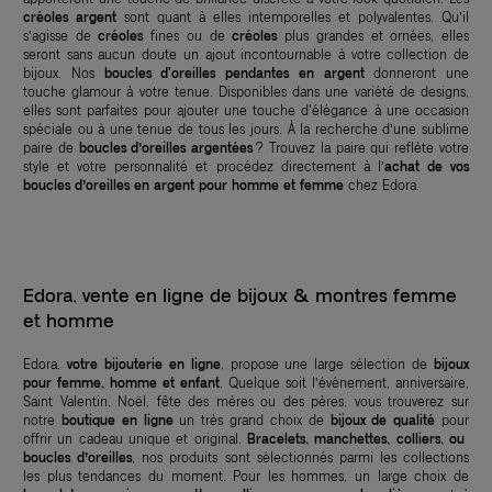
créoles argent
sont quant à elles intemporelles et polyvalentes. Qu’il
s’agisse de
créoles
fines ou de
créoles
plus grandes et ornées, elles
seront sans aucun doute un ajout incontournable à votre collection de
bijoux. Nos
boucles d'oreilles pendantes en argent
donneront une
touche glamour à votre tenue. Disponibles dans une variété de designs,
elles sont parfaites pour ajouter une touche d'élégance à une occasion
spéciale ou à une tenue de tous les jours. À la recherche d’une sublime
paire de
boucles d’oreilles argentées
? Trouvez la paire qui reflète votre
style et votre personnalité et procédez directement à l’
achat de vos
boucles d’oreilles en argent pour homme et femme
chez Edora.
Edora, vente en ligne de bijoux & montres femme
et homme
Edora,
votre bijouterie en ligne
, propose une large sélection de
bijoux
pour femme, homme et enfant
. Quelque soit l’événement, anniversaire,
Saint Valentin, Noël, fête des mères ou des pères, vous trouverez sur
notre
boutique en ligne
un très grand choix de
bijoux de qualité
pour
offrir un cadeau unique et original.
Bracelets, manchettes, colliers, ou
boucles d’oreilles
, nos produits sont sélectionnés parmi les collections
les plus tendances du moment. Pour les hommes, un large choix de