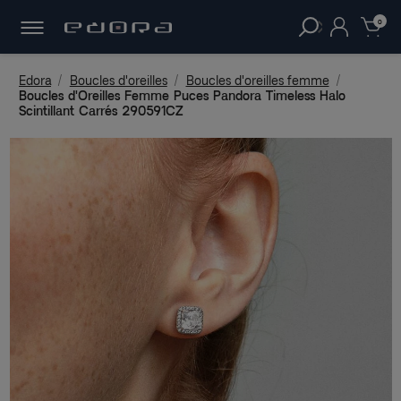
30 JOURS
POUR CHANGER D'AVIS.
clear
0
Edora
Boucles d'oreilles
Boucles d'oreilles femme
Boucles d'Oreilles Femme Puces Pandora Timeless Halo
Scintillant Carrés 290591CZ