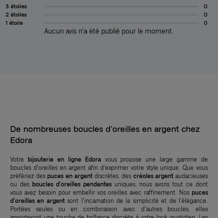
3 étoiles
0
2 étoiles
0
1 étoile
0
Aucun avis n'a été publié pour le moment.
De nombreuses boucles d’oreilles en argent chez
Edora
Votre
bijouterie en ligne
Edora
vous propose une large gamme de
boucles d'oreilles en argent afin d’exprimer votre style unique. Que vous
préfériez des
puces en argent
discrètes, des
créoles argent
audacieuses
ou des
boucles d'oreilles pendantes
uniques, nous avons tout ce dont
vous avez besoin pour embellir vos oreilles avec raffinement. Nos
puces
d'oreilles en argent
sont l'incarnation de la simplicité et de l'élégance.
Portées seules ou en combinaison avec d'autres boucles, elles
apporteront une touche de brillance discrète à votre look quotidien. Les