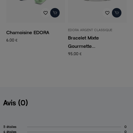
favorite_border
favorite_border
EDORA ARGENT CLASSIQUE
PANDORA
Bracelet Mixte
Charm Femme PANDORA
Gourmette...
CLIP...
95,00 €
14,50 €
29,00 €
Avis (0)
5 étoiles
0
4 étoiles
0