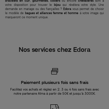
bracelets en cuir, gourmettes, colliers
ou encore
chevalières
sont à
votre disposition pour trouver le
bijou
qui révèlera votre style. Une
demande en mariage ou des fiançailles ?
Edora
vous permet de choisir
le modèle de
bagues et alliances femme et homme
à votre image qui
marqueront ce moment unique.
Nos services chez Edora
Paiement plusieurs fois sans frais
Facilitez vos achats et réglez en 2, 3 ou 4 fois sans frais avec
notre partenaire Alma à partir de 50€ et jusqu'à 3000€.