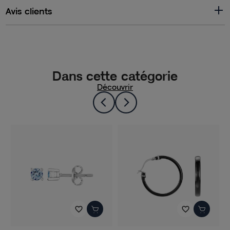
Avis clients
Dans cette catégorie
Découvrir
favorite_border
favorite_border