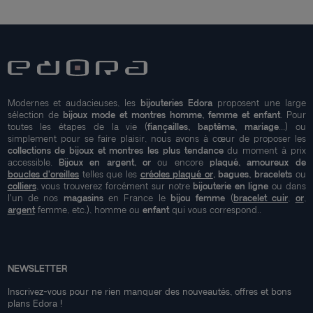
Modernes et audacieuses, les
bijouteries Edora
proposent une large
sélection de
bijoux mode et montres homme, femme et enfant
. Pour
toutes les étapes de la vie (
fiançailles, baptême, mariage
...) ou
simplement pour se faire plaisir, nous avons à cœur de proposer les
collections de bijoux et montres les plus tendance
du moment à prix
accessible.
Bijoux en argent, or
ou encore
plaqué, amoureux de
boucles d'oreilles
telles que les
créoles plaqué or
, bagues, bracelets
ou
colliers
, vous trouverez forcément sur notre
bijouterie en ligne
ou dans
l'un de nos
magasins
en France le
bijou femme
(
bracelet cuir
,
or
,
argent
femme, etc.), homme ou
enfant
qui vous correspond..
NEWSLETTER
Inscrivez-vous pour ne rien manquer des nouveautés, offres et bons
plans Edora !