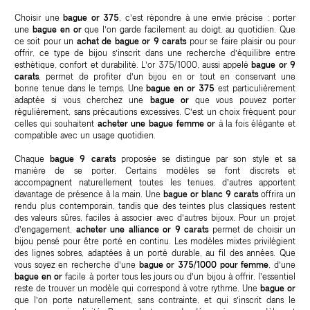
Choisir une
bague or 375
, c’est répondre à une envie précise : porter
une
bague en or
que l’on garde facilement au doigt, au quotidien. Que
ce soit pour un
achat de bague or 9 carats
pour se faire plaisir ou pour
offrir, ce type de bijou s’inscrit dans une recherche d’équilibre entre
esthétique, confort et durabilité. L’or 375/1000, aussi appelé
bague or 9
carats
, permet de profiter d’un bijou en or tout en conservant une
bonne tenue dans le temps. Une
bague en or 375
est particulièrement
adaptée si vous cherchez une
bague or
que vous pouvez porter
régulièrement, sans précautions excessives. C’est un choix fréquent pour
celles qui souhaitent
acheter une bague femme or
à la fois élégante et
compatible avec un usage quotidien.
Chaque
bague 9 carats
proposée se distingue par son style et sa
manière de se porter. Certains modèles se font discrets et
accompagnent naturellement toutes les tenues, d’autres apportent
davantage de présence à la main. Une
bague or blanc 9 carats
offrira un
rendu plus contemporain, tandis que des teintes plus classiques restent
des valeurs sûres, faciles à associer avec d’autres bijoux. Pour un projet
d’engagement,
acheter une alliance or 9 carats
permet de choisir un
bijou pensé pour être porté en continu. Les modèles mixtes privilégient
des lignes sobres, adaptées à un porté durable, au fil des années. Que
vous soyez en recherche d’une
bague or 375/1000 pour femme
, d’une
bague en or
facile à porter tous les jours ou d’un bijou à offrir, l’essentiel
reste de trouver un modèle qui correspond à votre rythme. Une
bague or
que l’on porte naturellement, sans contrainte, et qui s’inscrit dans le