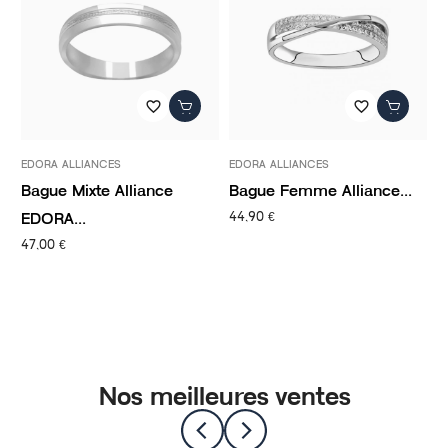
favorite_border
favorite_border
EDORA ALLIANCES
EDORA ALLIANCES
ED
Bague Mixte Alliance
Bague Femme Alliance...
Ba
EDORA...
ED
44,90 €
47,00 €
47
Nos meilleures ventes