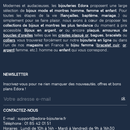
Modernes et audacieuses, les
bijouteries Edora
proposent une large
sélection de
bijoux mode et montres homme, femme et enfant
. Pour
toutes les étapes de la vie (
fiançailles, baptême, mariage
...) ou
simplement pour se faire plaisir, nous avons à cœur de proposer les
collections de bijoux et montres les plus tendance
du moment à prix
accessible.
Bijoux en argent, or
ou encore
plaqué, amoureux de
boucles d'oreilles
telles que les
créoles plaqué or
, bagues, bracelets
ou
colliers
, vous trouverez forcément sur notre
bijouterie en ligne
ou dans
l'un de nos
magasins
en France le
bijou femme
(
bracelet cuir
,
or
,
argent
femme, etc.), homme ou
enfant
qui vous correspond..
NEWSLETTER
Inscrivez-vous pour ne rien manquer des nouveautés, offres et bons
plans Edora !
CONTACTEZ-NOUS
E-mail :
support@edora-bijouterie.fr
Téléphone :
01 85 42 01 51
Horaires : Lundi de 10h à 14h - Mardi à Vendredi de 9h à 16h30