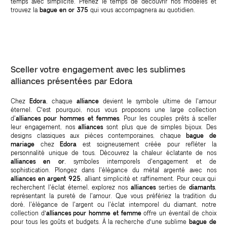
temps avec simplicité. Prenez le temps de découvrir nos modèles et
trouvez la
bague en or 375
qui vous accompagnera au quotidien.
Sceller votre engagement avec les sublimes
alliances présentées par Edora
Chez
Edora
, chaque
alliance
devient le symbole ultime de l'amour
éternel. C’est pourquoi, nous vous proposons une large collection
d'
alliances pour hommes et femmes
. Pour les couples prêts à sceller
leur engagement, nos
alliances
sont plus que de simples bijoux. Des
designs classiques aux pièces contemporaines, chaque
bague de
mariage
chez
Edora
est soigneusement créée pour refléter la
personnalité unique de tous. Découvrez la chaleur éclatante de nos
alliances en or
, symboles intemporels d'engagement et de
sophistication. Plongez dans l'élégance du métal argenté avec nos
alliances en argent 925
, alliant simplicité et raffinement. Pour ceux qui
recherchent l'éclat éternel, explorez nos
alliances
serties de
diamants
,
représentant la pureté de l'amour. Que vous préfériez la tradition du
doré, l'élégance de l'argent ou l'éclat intemporel du diamant, notre
collection d’
alliances pour homme et femme
offre un éventail de choix
pour tous les goûts et budgets. À la recherche d’une sublime
bague de