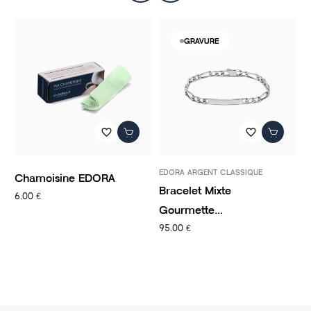
-50%
GRAVURE
favorite_border
favorite_border
EDORA ARGENT CLASSIQUE
PANDORA
amoisine EDORA
Bracelet Mixte
Charm
0 €
Gourmette...
CLIP...
95,00 €
14,50 €
2