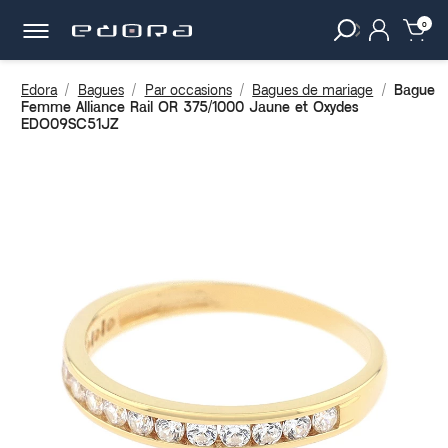
30 JOURS
POUR CHANGER D'AVIS.
clear
0
Edora
Bagues
Par occasions
Bagues de mariage
Bague
Femme Alliance Rail OR 375/1000 Jaune et Oxydes
EDO09SC51JZ