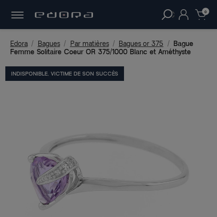
30 JOURS
POUR CHANGER D'AVIS.
clear
0
Edora
Bagues
Par matières
Bagues or 375
Bague
Femme Solitaire Coeur OR 375/1000 Blanc et Améthyste
INDISPONIBLE, VICTIME DE SON SUCCÈS