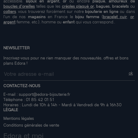
accessible.
Bijoux en argent, or
ou encore
plaqué, amoureux de
boucles d'oreilles
telles que les
créoles plaqué or
, bagues, bracelets
ou
colliers
, vous trouverez forcément sur notre
bijouterie en ligne
ou dans
l'un de nos
magasins
en France le
bijou femme
(
bracelet cuir
,
or
,
argent
femme, etc.), homme ou
enfant
qui vous correspond..
NEWSLETTER
Inscrivez-vous pour ne rien manquer des nouveautés, offres et bons
plans Edora !
CONTACTEZ-NOUS
E-mail :
support@edora-bijouterie.fr
Téléphone :
01 85 42 01 51
Horaires : Lundi de 10h à 14h - Mardi à Vendredi de 9h à 16h30
LÉGALE
Mentions légales
Conditions générales de vente
Edora et moi