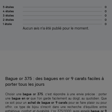
5 étoiles
0
4 étoiles
0
3 étoiles
0
2 étoiles
0
1 étoile
0
Aucun avis n'a été publié pour le moment.
Bague or 375 : des bagues en or 9 carats faciles à
porter tous les jours
Choisir une
bague or 375
, c’est répondre à une envie précise : porter
une
bague en or
que l’on garde facilement au doigt, au quotidien. Que
ce soit pour un
achat de bague or 9 carats
pour se faire plaisir ou pour
offrir, ce type de bijou s’inscrit dans une recherche d’équilibre entre
esthétique, confort et durabilité. L’or 375/1000, aussi appelé
bague or 9