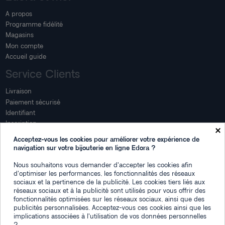
A propos
Programme fidélité
Magasins
Mon compte
Accueil guide
Service Clients
Livraison
Paiement sécurisé
Identifiant
Inscription
×
Mon compte
Acceptez-vous les cookies pour améliorer votre expérience de
navigation sur votre bijouterie en ligne Edora ?
Mon espace
Nous souhaitons vous demander d'accepter les cookies afin
Suivi de commande
d'optimiser les performances, les fonctionnalités des réseaux
Connexion
sociaux et la pertinence de la publicité. Les cookies tiers liés aux
Créez votre compte
réseaux sociaux et à la publicité sont utilisés pour vous offrir des
fonctionnalités optimisées sur les réseaux sociaux, ainsi que des
Des questions
publicités personnalisées. Acceptez-vous ces cookies ainsi que les
implications associées à l'utilisation de vos données personnelles
?
Contactez-nous