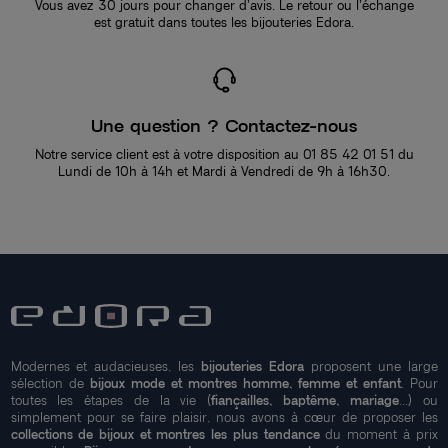
Vous avez 30 jours pour changer d’avis. Le retour ou l’échange
est gratuit dans toutes les bijouteries Edora.
Une question ? Contactez-nous
Notre service client est à votre disposition au 01 85 42 01 51 du
Lundi de 10h à 14h et Mardi à Vendredi de 9h à 16h30.
Modernes et audacieuses, les
bijouteries Edora
proposent une large
sélection de
bijoux mode et montres homme, femme et enfant
. Pour
toutes les étapes de la vie (
fiançailles, baptême, mariage
...) ou
simplement pour se faire plaisir, nous avons à cœur de proposer les
collections de bijoux et montres les plus tendance
du moment à prix