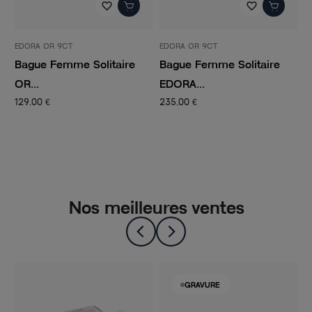
favorite_border
favorite_border
EDORA OR 9CT
EDORA OR 9CT
E
Bague Femme Solitaire
Bague Femme Solitaire
B
OR...
EDORA...
O
129,00 €
235,00 €
5
Nos meilleures ventes
GRAVURE