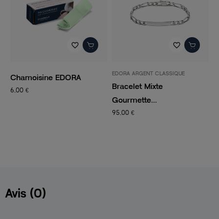
favorite_border
favorite_border
EDORA ARGENT CLASSIQUE
P
Chamoisine EDORA
Bracelet Mixte
C
6,00 €
Gourmette...
C
95,00 €
1
Avis (0)