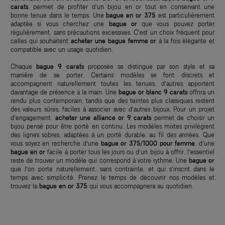
carats
, permet de profiter d’un bijou en or tout en conservant une
bonne tenue dans le temps. Une
bague en or 375
est particulièrement
adaptée si vous cherchez une
bague or
que vous pouvez porter
régulièrement, sans précautions excessives. C’est un choix fréquent pour
celles qui souhaitent
acheter une bague femme or
à la fois élégante et
compatible avec un usage quotidien.
Chaque
bague 9 carats
proposée se distingue par son style et sa
manière de se porter. Certains modèles se font discrets et
accompagnent naturellement toutes les tenues, d’autres apportent
davantage de présence à la main. Une
bague or blanc 9 carats
offrira un
rendu plus contemporain, tandis que des teintes plus classiques restent
des valeurs sûres, faciles à associer avec d’autres bijoux. Pour un projet
d’engagement,
acheter une alliance or 9 carats
permet de choisir un
bijou pensé pour être porté en continu. Les modèles mixtes privilégient
des lignes sobres, adaptées à un porté durable, au fil des années. Que
vous soyez en recherche d’une
bague or 375/1000 pour femme
, d’une
bague en or
facile à porter tous les jours ou d’un bijou à offrir, l’essentiel
reste de trouver un modèle qui correspond à votre rythme. Une
bague or
que l’on porte naturellement, sans contrainte, et qui s’inscrit dans le
temps avec simplicité. Prenez le temps de découvrir nos modèles et
trouvez la
bague en or 375
qui vous accompagnera au quotidien.