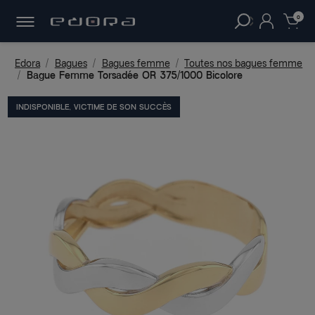
30 JOURS
POUR CHANGER D'AVIS.
clear
0
Edora
Bagues
Bagues femme
Toutes nos bagues femme
Bague Femme Torsadée OR 375/1000 Bicolore
INDISPONIBLE, VICTIME DE SON SUCCÈS