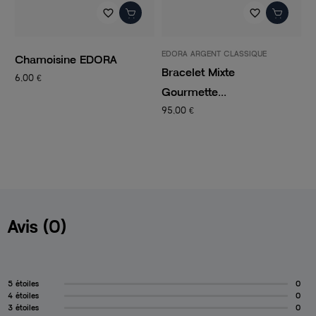
favorite_border
favorite_border
EDORA ARGENT CLASSIQUE
P
Chamoisine EDORA
Bracelet Mixte
C
6,00 €
Gourmette...
C
95,00 €
1
Avis (0)
5 étoiles
0
4 étoiles
0
3 étoiles
0