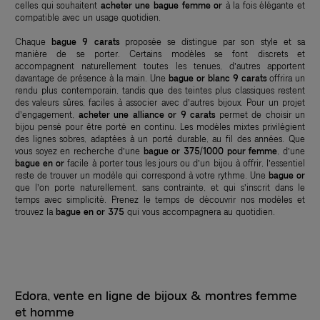
celles qui souhaitent
acheter une bague femme or
à la fois élégante et
compatible avec un usage quotidien.
Chaque
bague 9 carats
proposée se distingue par son style et sa
manière de se porter. Certains modèles se font discrets et
accompagnent naturellement toutes les tenues, d’autres apportent
davantage de présence à la main. Une
bague or blanc 9 carats
offrira un
rendu plus contemporain, tandis que des teintes plus classiques restent
des valeurs sûres, faciles à associer avec d’autres bijoux. Pour un projet
d’engagement,
acheter une alliance or 9 carats
permet de choisir un
bijou pensé pour être porté en continu. Les modèles mixtes privilégient
des lignes sobres, adaptées à un porté durable, au fil des années. Que
vous soyez en recherche d’une
bague or 375/1000 pour femme
, d’une
bague en or
facile à porter tous les jours ou d’un bijou à offrir, l’essentiel
reste de trouver un modèle qui correspond à votre rythme. Une
bague or
que l’on porte naturellement, sans contrainte, et qui s’inscrit dans le
temps avec simplicité. Prenez le temps de découvrir nos modèles et
trouvez la
bague en or 375
qui vous accompagnera au quotidien.
Edora, vente en ligne de bijoux & montres femme
et homme