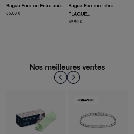
Bague Femme Entrelacé...
Bague Femme Infini
B
PLAQUE...
65,00 €
9
39,90 €
Nos meilleures ventes
GRAVURE