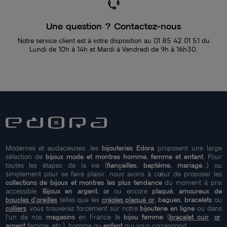
Une question ? Contactez-nous
Notre service client est à votre disposition au 01 85 42 01 51 du
Lundi de 10h à 14h et Mardi à Vendredi de 9h à 16h30.
Modernes et audacieuses, les
bijouteries Edora
proposent une large
sélection de
bijoux mode et montres homme, femme et enfant
. Pour
toutes les étapes de la vie (
fiançailles, baptême, mariage
...) ou
simplement pour se faire plaisir, nous avons à cœur de proposer les
collections de bijoux et montres les plus tendance
du moment à prix
accessible.
Bijoux en argent, or
ou encore
plaqué, amoureux de
boucles d'oreilles
telles que les
créoles plaqué or
, bagues, bracelets
ou
colliers
, vous trouverez forcément sur notre
bijouterie en ligne
ou dans
l'un de nos
magasins
en France le
bijou femme
(
bracelet cuir
,
or
,
argent
femme, etc.), homme ou
enfant
qui vous correspond..