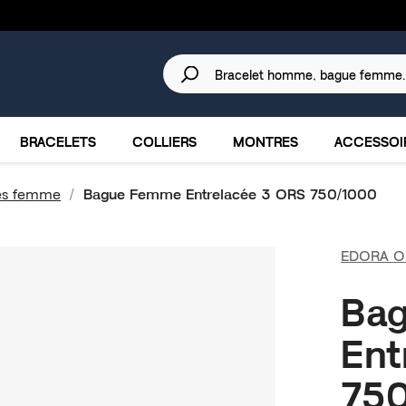
30 JOURS
POUR CHANGER D'AVIS.
IRES
MARQUES
PROMOTIONS
BRACELETS
COLLIERS
MONTRES
ACCESSOI
es femme
Bague Femme Entrelacée 3 ORS 750/1000
EDORA O
Ba
Ent
750