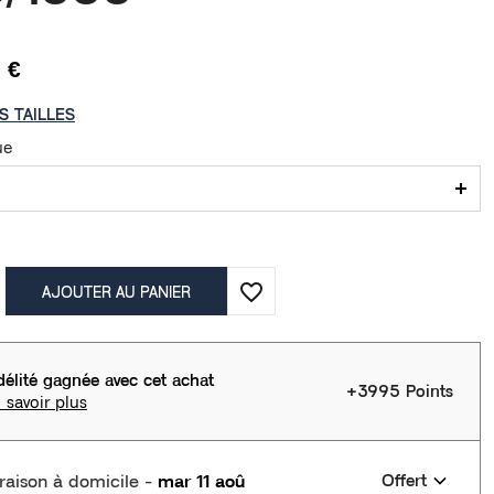
 €
S TAILLES
ue
favorite_border
AJOUTER AU PANIER
délité gagnée avec cet achat
+3995 Points
 savoir plus
vraison à domicile
-
mar 11 aoû
Offert