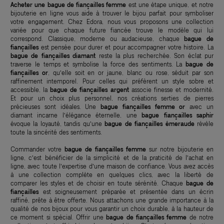
Acheter une bague de fiançailles femme
est une étape unique, et notre
bijouterie en ligne vous aide à trouver le bijou parfait pour symboliser
votre engagement. Chez Edora, nous vous proposons une collection
variée pour que chaque future fiancée trouve le modèle qui lui
correspond. Classique, moderne ou audacieuse, chaque
bague de
fiançailles
est pensée pour durer et pour accompagner votre histoire. La
bague de fiançailles diamant
reste la plus recherchée. Son éclat pur
traverse le temps et symbolise la force des sentiments. La
bague de
fiançailles or
, qu’elle soit en or jaune, blanc ou rose, séduit par son
raffinement intemporel. Pour celles qui préfèrent un style sobre et
accessible, la
bague de fiançailles argent
associe finesse et modernité.
Et pour un choix plus personnel, nos créations serties de pierres
précieuses sont idéales. Une
bague fiançailles femme or
avec un
diamant incarne l’élégance éternelle, une
bague fiançailles saphir
évoque la loyauté, tandis qu’une
bague de fiançailles émeraude
révèle
toute la sincérité des sentiments.
Commander votre
bague de fiançailles femme
sur notre bijouterie en
ligne, c’est bénéficier de la simplicité et de la praticité de l’achat en
ligne, avec toute l’expertise d’une maison de confiance. Vous avez accès
à une collection complète en quelques clics, avec la liberté de
comparer les styles et de choisir en toute sérénité. Chaque
bague de
fiançailles
est soigneusement préparée et présentée dans un écrin
raffiné, prête à être offerte. Nous attachons une grande importance à la
qualité de nos bijoux pour vous garantir un choix durable, à la hauteur de
ce moment si spécial. Offrir une
bague de fiançailles femme
de notre