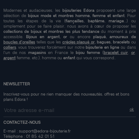
Modernes et audacieuses, les
bijouteries Edora
proposent une large
sélection de
bijoux mode et montres homme, femme et enfant
. Pour
toutes les étapes de la vie (
fiançailles, baptême, mariage
...) ou
simplement pour se faire plaisir, nous avons à cœur de proposer les
collections de bijoux et montres les plus tendance
du moment à prix
accessible.
Bijoux en argent, or
ou encore
plaqué, amoureux de
boucles d'oreilles
telles que les
créoles plaqué or
, bagues, bracelets
ou
colliers
, vous trouverez forcément sur notre
bijouterie en ligne
ou dans
l'un de nos
magasins
en France le
bijou femme
(
bracelet cuir
,
or
,
argent
femme, etc.), homme ou
enfant
qui vous correspond..
NEWSLETTER
Inscrivez-vous pour ne rien manquer des nouveautés, offres et bons
plans Edora !
CONTACTEZ-NOUS
E-mail :
support@edora-bijouterie.fr
Téléphone :
01 85 42 01 51