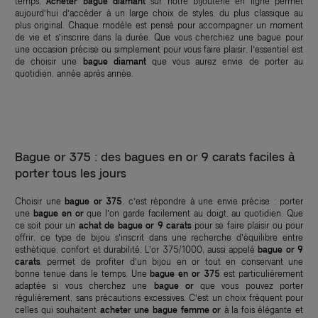
temps.
Acheter bague diamant
sur notre bijouterie en ligne permet
aujourd’hui d’accéder à un large choix de styles, du plus classique au
plus original. Chaque modèle est pensé pour accompagner un moment
de vie et s’inscrire dans la durée. Que vous cherchiez une bague pour
une occasion précise ou simplement pour vous faire plaisir, l’essentiel est
de choisir une
bague diamant
que vous aurez envie de porter au
quotidien, année après année.
Bague or 375 : des bagues en or 9 carats faciles à
porter tous les jours
Choisir une
bague or 375
, c’est répondre à une envie précise : porter
une
bague en or
que l’on garde facilement au doigt, au quotidien. Que
ce soit pour un
achat de bague or 9 carats
pour se faire plaisir ou pour
offrir, ce type de bijou s’inscrit dans une recherche d’équilibre entre
esthétique, confort et durabilité. L’or 375/1000, aussi appelé
bague or 9
carats
, permet de profiter d’un bijou en or tout en conservant une
bonne tenue dans le temps. Une
bague en or 375
est particulièrement
adaptée si vous cherchez une
bague or
que vous pouvez porter
régulièrement, sans précautions excessives. C’est un choix fréquent pour
celles qui souhaitent
acheter une bague femme or
à la fois élégante et