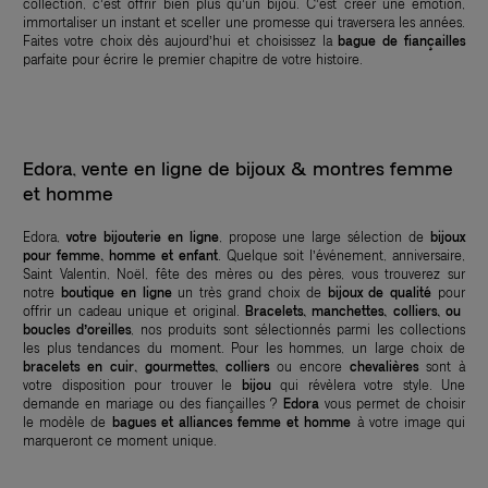
collection, c’est offrir bien plus qu’un bijou. C’est créer une émotion,
immortaliser un instant et sceller une promesse qui traversera les années.
Faites votre choix dès aujourd’hui et choisissez la
bague de fiançailles
parfaite pour écrire le premier chapitre de votre histoire.
Edora, vente en ligne de bijoux & montres femme
et homme
Edora,
votre bijouterie en ligne
, propose une large sélection de
bijoux
pour femme, homme et enfant
. Quelque soit l’événement, anniversaire,
Saint Valentin, Noël, fête des mères ou des pères, vous trouverez sur
notre
boutique en ligne
un très grand choix de
bijoux de qualité
pour
offrir un cadeau unique et original.
Bracelets, manchettes, colliers, ou
boucles d’oreilles
, nos produits sont sélectionnés parmi les collections
les plus tendances du moment. Pour les hommes, un large choix de
bracelets en cuir, gourmettes, colliers
ou encore
chevalières
sont à
votre disposition pour trouver le
bijou
qui révèlera votre style. Une
demande en mariage ou des fiançailles ?
Edora
vous permet de choisir
le modèle de
bagues et alliances femme et homme
à votre image qui
marqueront ce moment unique.