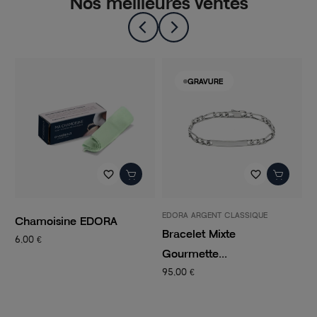
Nos meilleures ventes
-50%
GRAVURE
favorite_border
favorite_border
EDORA ARGENT CLASSIQUE
PANDORA
isine EDORA
Bracelet Mixte
Charm Fe
Gourmette...
CLIP...
95,00 €
14,50 €
29,00 