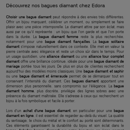
Découvrez nos bagues diamant chez Edora
Choisir une bague diamant
peut répondre à des envies très différentes.
Offrir un bijou marquant, célébrer un moment, ou simplement se faire
plaisir avec une pièce intemporelle. Le diamant attire par son éclat, mais
aussi par ce qu’il représente : un bijou que l’on garde et que l’on porte
dans la durée. La
bague diamant femme
reste la plus recherchée,
notamment pour une
bague diamant fiançailles
. La
bague solitaire
diamant
s’impose naturellement dans ce contexte. Elle met en valeur la
pierre centrale avec élégance et reste un choix sûr dans le temps. Pour
un usage quotidien, une
alliance diamant
ou une
alliance tour complet
diamant
offre une brillance continue, idéale pour une
bague diamant de
mariage
portée tous les jours. De plus en plus de clientes recherchent
aujourd’hui des modèles moins classiques. Une
bague diamant et saphir
ou une
bague diamant et émeraude
permet de se démarquer tout en
conservant l’intensité du diamant. Ces
bagues diamant
apportent une
dimension plus personnelle, sans compromis sur l’élégance. La
bague
diamant homme
, plus discrète, privilégie des lignes sobres avec une
présence du diamant maîtrisée. Elle s’adresse à ceux qui recherchent un
bijou à la fois symbolique et facile à porter.
Lors d’un
achat d’une bague diamant
, en particulier pour une
bague
diamant en ligne
, il est essentiel de regarder au-delà du visuel. La qualité
du sertissage, le choix du métal et le confort au porté sont déterminants.
Ces éléments garantissent la durabilité du bijou et son éclat dans le