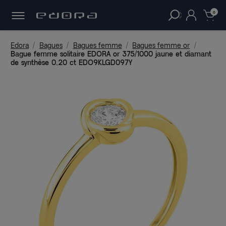
30 JOURS
POUR CHANGER D'AVIS.
clear
0
Edora
Bagues
Bagues femme
Bagues femme or
Bague femme solitaire EDORA or 375/1000 jaune et diamant
de synthèse 0,20 ct EDO9KLGD097Y