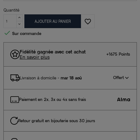
Quantité
favorite_border
AJOUTER AU PANIER

Sur commande
Fidélité gagnée avec cet achat
+1675 Points
En savoir plus
Offert
Livraison à domicile
-
mar 18 aoû
Paiement en 2x, 3x ou 4x sans frais
Retour gratuit en bijouterie sous 30 jours