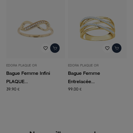
favorite_border
favorite_border
EDORA PLAQUE OR
EDORA PLAQUE OR
EDORA
Bague Femme Infini
Bague Femme
Bag
PLAQUE...
Entrelacée...
PLAQ
39,90 €
99,00 €
59,00