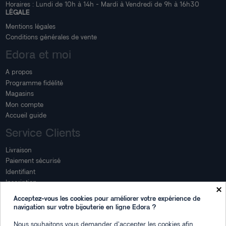
Horaires : Lundi de 10h à 14h - Mardi à Vendredi de 9h à 16h30
LÉGALE
Mentions légales
Conditions générales de vente
Edora et moi
A propos
Programme fidélité
Magasins
Mon compte
Accueil guide
Service Clients
Livraison
Paiement sécurisé
Identifiant
Inscription
×
Mon compte
Acceptez-vous les cookies pour améliorer votre expérience de
navigation sur votre bijouterie en ligne Edora ?
Mon espace
Nous souhaitons vous demander d'accepter les cookies afin