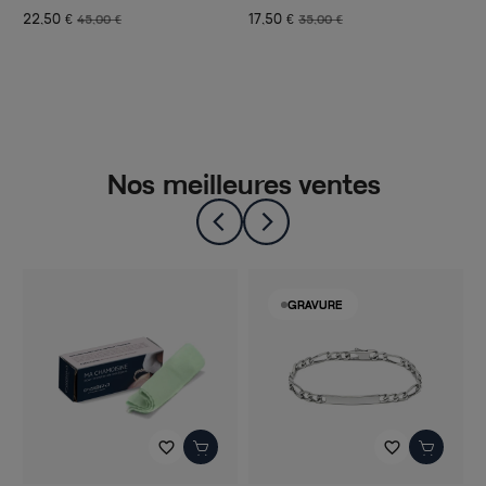
17,50 €
34,50 €
35,00 €
69,00 €
Nos meilleures ventes
-50%
GRAVURE
favorite_border
favorite_border