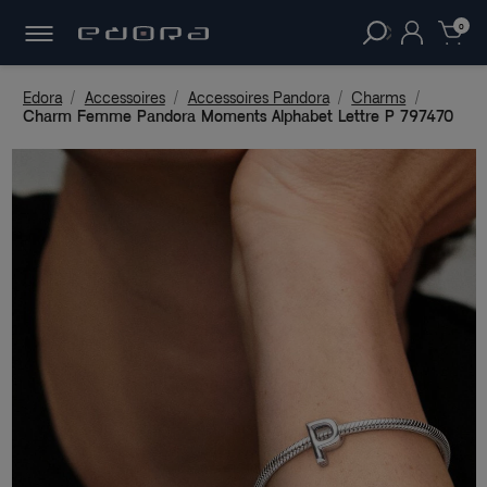
30 JOURS
POUR CHANGER D'AVIS.
clear
0
Edora
Accessoires
Accessoires Pandora
Charms
Charm Femme Pandora Moments Alphabet Lettre P 797470