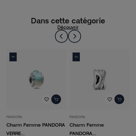
Dans cette catégorie
Découvrir
-50%
-50%
favorite_border
favorite_border
PANDORA
PANDORA
RA
Charm Femme
Charm Femme PANDORA
PANDORA...
DISNEY...