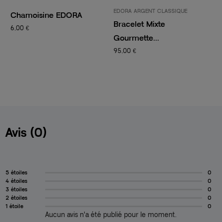
EDORA ARGENT CLASSIQUE
PANDORA
C
Bracelet Mixte
Charm Femme PANDORA
2
Gourmette...
CLIP...
95,00 €
14,50 €
29,00 €
Avis (0)
5 étoiles
0
4 étoiles
0
3 étoiles
0
2 étoiles
0
1 étoile
0
Aucun avis n'a été publié pour le moment.