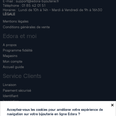
E-mail :
support@edora-bijouterie.fr
Téléphone :
01 85 42 01 51
Horaires : Lundi de 10h à 14h - Mardi à Vendredi de 9h à 16h30
LÉGALE
Mentions légales
Conditions générales de vente
Edora et moi
A propos
Programme fidélité
Magasins
Mon compte
Accueil guide
Service Clients
Livraison
Paiement sécurisé
Identifiant
Inscription
×
Mon compte
Acceptez-vous les cookies pour améliorer votre expérience de
navigation sur votre bijouterie en ligne Edora ?
Mon espace