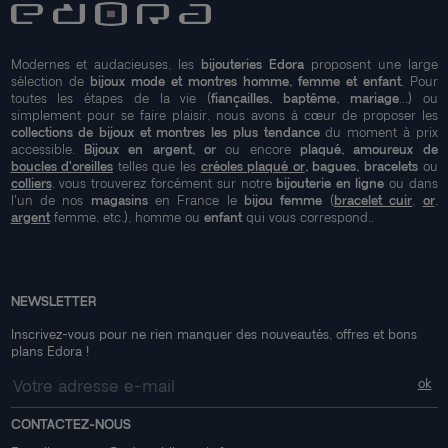
Modernes et audacieuses, les
bijouteries Edora
proposent une large
sélection de
bijoux mode et montres homme, femme et enfant
. Pour
toutes les étapes de la vie (
fiançailles, baptême, mariage
...) ou
simplement pour se faire plaisir, nous avons à cœur de proposer les
collections de bijoux et montres les plus tendance
du moment à prix
accessible.
Bijoux en argent, or
ou encore
plaqué, amoureux de
boucles d'oreilles
telles que les
créoles plaqué or
, bagues, bracelets
ou
colliers
, vous trouverez forcément sur notre
bijouterie en ligne
ou dans
l'un de nos
magasins
en France le
bijou femme
(
bracelet cuir
,
or
,
argent
femme, etc.), homme ou
enfant
qui vous correspond..
NEWSLETTER
Inscrivez-vous pour ne rien manquer des nouveautés, offres et bons
plans Edora !
CONTACTEZ-NOUS