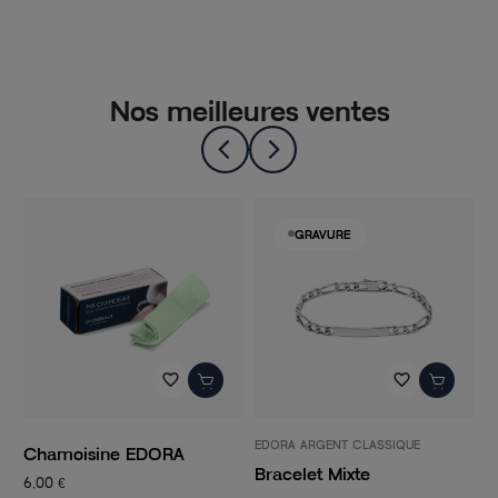
Nos meilleures ventes
GRAVURE
favorite_border
favorite_border
EDORA ARGENT CLASSIQUE
P
Chamoisine EDORA
Bracelet Mixte
C
6,00 €