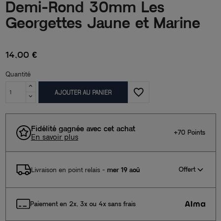
Demi-Rond 30mm Les
Georgettes Jaune et Marine
14,00 €
Quantité
favorite_border
AJOUTER AU PANIER
Fidélité gagnée avec cet achat
+70 Points
En savoir plus
Offert
Livraison en point relais
-
mer 19 aoû
Paiement en 2x, 3x ou 4x sans frais