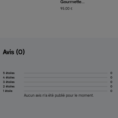
Gourmette...
C
95,00 €
1
Avis (0)
5 étoiles
0
4 étoiles
0
3 étoiles
0
2 étoiles
0
1 étoile
0
Aucun avis n'a été publié pour le moment.