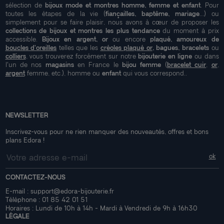
sélection de
bijoux mode et montres homme, femme et enfant
. Pour
toutes les étapes de la vie (
fiançailles, baptême, mariage
...) ou
simplement pour se faire plaisir, nous avons à cœur de proposer les
collections de bijoux et montres les plus tendance
du moment à prix
accessible.
Bijoux en argent, or
ou encore
plaqué, amoureux de
boucles d'oreilles
telles que les
créoles plaqué or
, bagues, bracelets
ou
colliers
, vous trouverez forcément sur notre
bijouterie en ligne
ou dans
l'un de nos
magasins
en France le
bijou femme
(
bracelet cuir
,
or
,
argent
femme, etc.), homme ou
enfant
qui vous correspond..
NEWSLETTER
Inscrivez-vous pour ne rien manquer des nouveautés, offres et bons
plans Edora !
CONTACTEZ-NOUS
E-mail :
support@edora-bijouterie.fr
Téléphone :
01 85 42 01 51
Horaires : Lundi de 10h à 14h - Mardi à Vendredi de 9h à 16h30
LÉGALE