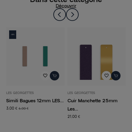
Découvrir
-50%
favorite_border
favorite_border
LES GEORGETTES
LES GEORGETTES
L
.
Simili Bagues 12mm LES...
Cuir Manchette 25mm
S
Les...
3,00 €
3
6,00 €
21,00 €