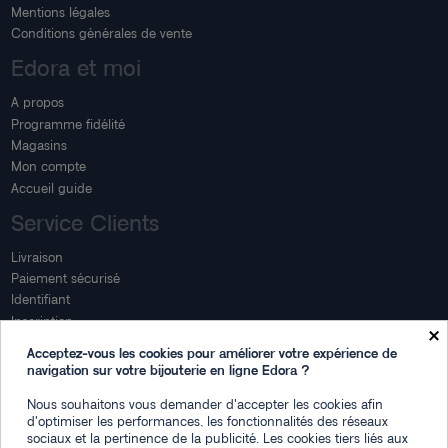
Mentions légales
Conditions générales de vente
Edora et moi
A propos
Programme fidélité
Magasins
Mon compte
Accueil guide
Service Clients
Livraison
Paiement sécurisé
Identifiant
Inscription
×
Mon compte
Acceptez-vous les cookies pour améliorer votre expérience de
navigation sur votre bijouterie en ligne Edora ?
Mon espace
Nous souhaitons vous demander d'accepter les cookies afin
Suivi de commande
d'optimiser les performances, les fonctionnalités des réseaux
Connexion
sociaux et la pertinence de la publicité. Les cookies tiers liés aux