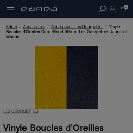
30 JOURS
POUR CHANGER D'AVIS.
clear
0
Edora
Accessoires
Accessoires Les Georgettes
Vinyle
Boucles d'Oreilles Demi-Rond 30mm Les Georgettes Jaune et
Marine
LES GEORGETTES
Vinyle Boucles d'Oreilles