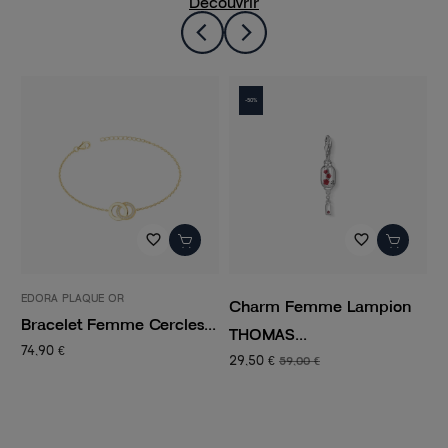
Découvrir
-50%
favorite_border
favorite_border
EDORA PLAQUE OR
L
Charm Femme Lampion
Bracelet Femme Cercles...
M
THOMAS...
S
74,90 €
29,50 €
59,00 €
4