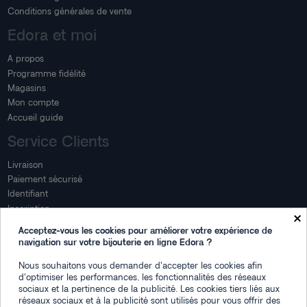
Conditions générales de vente
Edora et moi
A propos
Programme fidélité
Magasins
Mon compte
Accueil guide
Service Clients
Livraison
Paiement sécurisé
Identifiant
Inscription
×
Mon compte
Acceptez-vous les cookies pour améliorer votre expérience de
navigation sur votre bijouterie en ligne Edora ?
Mon espace
Nous souhaitons vous demander d'accepter les cookies afin
Suivi de commande
d'optimiser les performances, les fonctionnalités des réseaux
Connexion
sociaux et la pertinence de la publicité. Les cookies tiers liés aux
Créez votre compte
réseaux sociaux et à la publicité sont utilisés pour vous offrir des