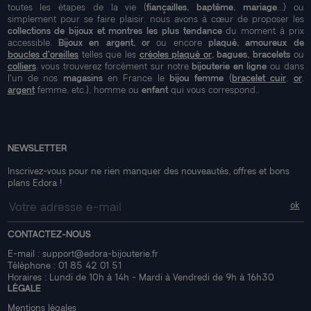
toutes les étapes de la vie (
fiançailles, baptême, mariage
...) ou
simplement pour se faire plaisir, nous avons à cœur de proposer les
collections de bijoux et montres les plus tendance
du moment à prix
accessible.
Bijoux en argent, or
ou encore
plaqué, amoureux de
boucles d'oreilles
telles que les
créoles plaqué or
, bagues, bracelets
ou
colliers
, vous trouverez forcément sur notre
bijouterie en ligne
ou dans
l'un de nos
magasins
en France le
bijou femme
(
bracelet cuir
,
or
,
argent
femme, etc.), homme ou
enfant
qui vous correspond..
NEWSLETTER
Inscrivez-vous pour ne rien manquer des nouveautés, offres et bons
plans Edora !
CONTACTEZ-NOUS
E-mail :
support@edora-bijouterie.fr
Téléphone :
01 85 42 01 51
Horaires : Lundi de 10h à 14h - Mardi à Vendredi de 9h à 16h30
LÉGALE
Mentions légales