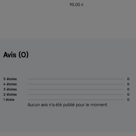
95,00 €
1
Avis (0)
5 étoiles
0
4 étoiles
0
3 étoiles
0
2 étoiles
0
1 étoile
0
Aucun avis n'a été publié pour le moment.