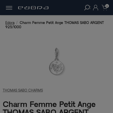
30 JOURS
POUR CHANGER D'AVIS.
clear
0
Edora
Charm Femme Petit Ange THOMAS SABO ARGENT
925/1000
THOMAS SABO CHARMS
Charm Femme Petit Ange
THOMAS SABO ARGENT