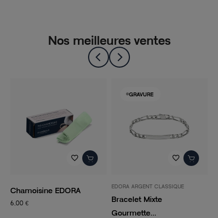
Nos meilleures ventes
GRAVURE
favorite_border
favorite_border
EDORA ARGENT CLASSIQUE
P
Chamoisine EDORA
Bracelet Mixte
C
6,00 €
Gourmette...
C