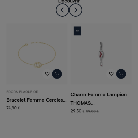
Découvrir
-50%
favorite_border
favorite_border
EDORA PLAQUE OR
L
Charm Femme Lampion
Bracelet Femme Cercles...
M
THOMAS...
S
74,90 €
29,50 €
59,00 €
4