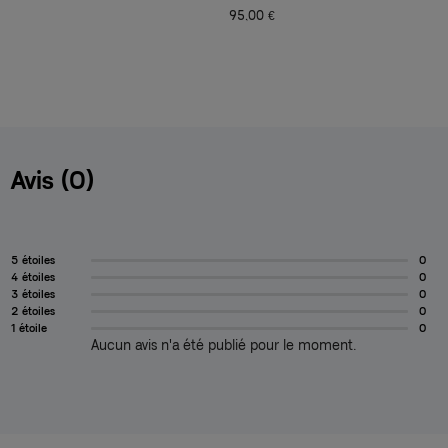
95,00 €
1
Avis (0)
5 étoiles
0
4 étoiles
0
3 étoiles
0
2 étoiles
0
1 étoile
0
Aucun avis n'a été publié pour le moment.