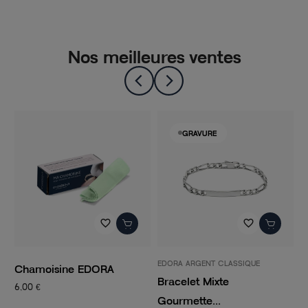
Nos meilleures ventes
GRAVURE
favorite_border
favorite_border
EDORA ARGENT CLASSIQUE
P
Chamoisine EDORA
Bracelet Mixte
C
6,00 €
Gourmette...
C