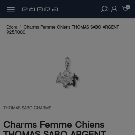
30 JOURS
POUR CHANGER D'AVIS.
clear
0
Edora
Charms Femme Chiens THOMAS SABO ARGENT
925/1000
THOMAS SABO CHARMS
Charms Femme Chiens
THOMAS SABO ARGENT