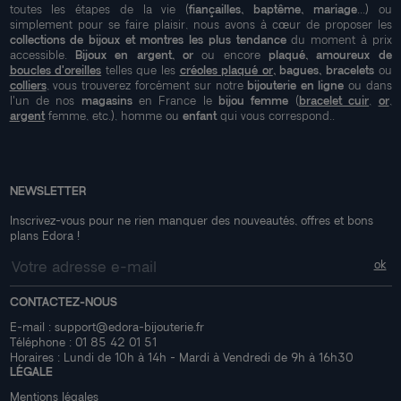
toutes les étapes de la vie (
fiançailles, baptême, mariage
...) ou
simplement pour se faire plaisir, nous avons à cœur de proposer les
collections de bijoux et montres les plus tendance
du moment à prix
accessible.
Bijoux en argent, or
ou encore
plaqué, amoureux de
boucles d'oreilles
telles que les
créoles plaqué or
, bagues, bracelets
ou
colliers
, vous trouverez forcément sur notre
bijouterie en ligne
ou dans
l'un de nos
magasins
en France le
bijou femme
(
bracelet cuir
,
or
,
argent
femme, etc.), homme ou
enfant
qui vous correspond..
NEWSLETTER
Inscrivez-vous pour ne rien manquer des nouveautés, offres et bons
plans Edora !
CONTACTEZ-NOUS
E-mail :
support@edora-bijouterie.fr
Téléphone :
01 85 42 01 51
Horaires : Lundi de 10h à 14h - Mardi à Vendredi de 9h à 16h30
LÉGALE
Mentions légales