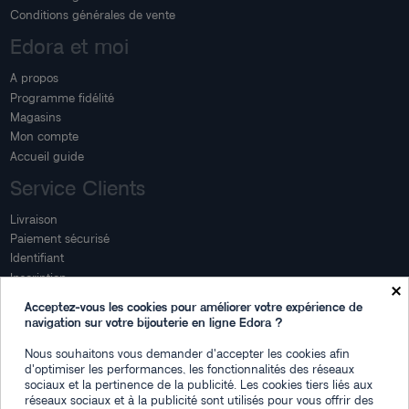
Conditions générales de vente
Edora et moi
A propos
Programme fidélité
Magasins
Mon compte
Accueil guide
Service Clients
Livraison
Paiement sécurisé
Identifiant
Inscription
×
Mon compte
Acceptez-vous les cookies pour améliorer votre expérience de
navigation sur votre bijouterie en ligne Edora ?
Mon espace
Nous souhaitons vous demander d'accepter les cookies afin
Suivi de commande
d'optimiser les performances, les fonctionnalités des réseaux
Connexion
sociaux et la pertinence de la publicité. Les cookies tiers liés aux
Créez votre compte
réseaux sociaux et à la publicité sont utilisés pour vous offrir des