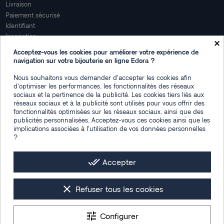
Livraison
Paiement sécurisé
Identifiant
Inscription
×
Mon compte
Acceptez-vous les cookies pour améliorer votre expérience de
navigation sur votre bijouterie en ligne Edora ?
Mon espace
Nous souhaitons vous demander d'accepter les cookies afin
Suivi de commande
d'optimiser les performances, les fonctionnalités des réseaux
Connexion
sociaux et la pertinence de la publicité. Les cookies tiers liés aux
Créez votre compte
réseaux sociaux et à la publicité sont utilisés pour vous offrir des
fonctionnalités optimisées sur les réseaux sociaux, ainsi que des
Des questions
publicités personnalisées. Acceptez-vous ces cookies ainsi que les
implications associées à l'utilisation de vos données personnelles
?
Contactez-nous
Plan du site
FAQ
done_all
Accepter
Facebook
Instagram
LinkedIn
clear
Refuser tous les cookies
tune
Configurer
Les photos de mise en situation sont générées par IA