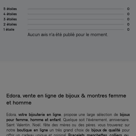
5 étoiles
0
4 étoiles
0
3 étoiles
0
2 étoiles
0
1 étoile
0
Aucun avis n'a été publié pour le moment.
Edora, vente en ligne de bijoux & montres femme
et homme
Edora,
votre bijouterie en ligne
, propose une large sélection de
bijoux
pour femme, homme et enfant
. Quelque soit l’événement, anniversaire,
Saint Valentin, Noël, fête des mères ou des pères, vous trouverez sur
notre
boutique en ligne
un très grand choix de
bijoux de qualité
pour
offrir un cadeau unique et original.
Bracelets, manchettes, colliers, ou