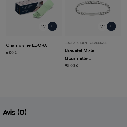
favorite_border
favorite_border
EDORA ARGENT CLASSIQUE
P
Chamoisine EDORA
Bracelet Mixte
C
6,00 €
Gourmette...
C
95,00 €
1
Avis (0)