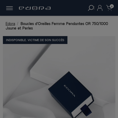
30 JOURS
POUR CHANGER D'AVIS.
clear
0
Edora
Boucles d'Oreilles Femme Pendantes OR 750/1000
Jaune et Perles
INDISPONIBLE, VICTIME DE SON SUCCÈS