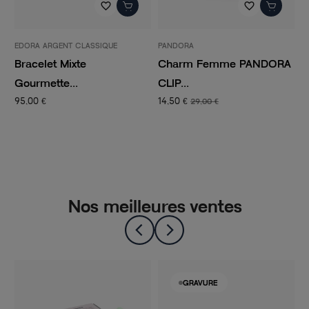
favorite_border
favorite_border
EDORA ARGENT CLASSIQUE
PANDORA
E
Bracelet Mixte
Charm Femme PANDORA
B
Gourmette...
CLIP...
E
95,00 €
14,50 €
5
29,00 €
Nos meilleures ventes
GRAVURE