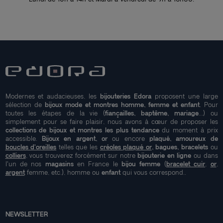
Modernes et audacieuses, les
bijouteries Edora
proposent une large
sélection de
bijoux mode et montres homme, femme et enfant
. Pour
toutes les étapes de la vie (
fiançailles, baptême, mariage
...) ou
simplement pour se faire plaisir, nous avons à cœur de proposer les
collections de bijoux et montres les plus tendance
du moment à prix
accessible.
Bijoux en argent, or
ou encore
plaqué, amoureux de
boucles d'oreilles
telles que les
créoles plaqué or
, bagues, bracelets
ou
colliers
, vous trouverez forcément sur notre
bijouterie en ligne
ou dans
l'un de nos
magasins
en France le
bijou femme
(
bracelet cuir
,
or
,
argent
femme, etc.), homme ou
enfant
qui vous correspond..
NEWSLETTER