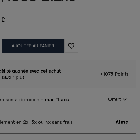
 €
favorite_border
AJOUTER AU PANIER
délité gagnée avec cet achat
+1075 Points
 savoir plus
vraison à domicile
-
mar 11 aoû
Offert
iement en 2x, 3x ou 4x sans frais