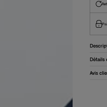
Ret
Pa
Descrip
Détails
Avis cli