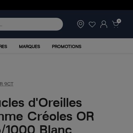
0
RES
MARQUES
PROMOTIONS
R 9CT
cles d'Oreilles
mme Créoles OR
/1000 Blanc