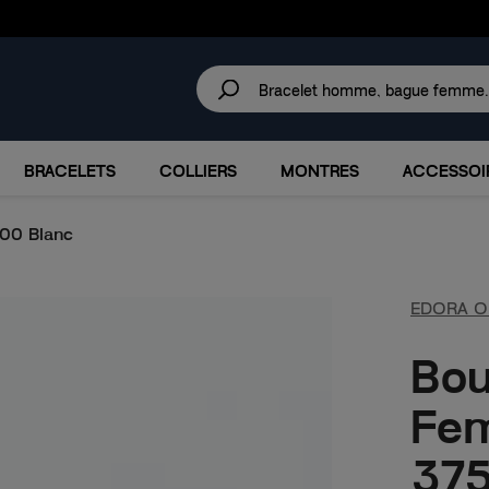
30 JOURS
POUR CHANGER D'AVIS.
IRES
MARQUES
PROMOTIONS
BRACELETS
COLLIERS
MONTRES
ACCESSOI
000 Blanc
EDORA O
Bou
Fe
375