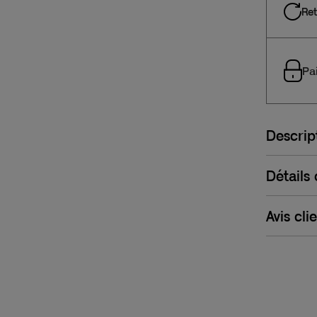
Ret
Pa
Descrip
Détails
Avis cli