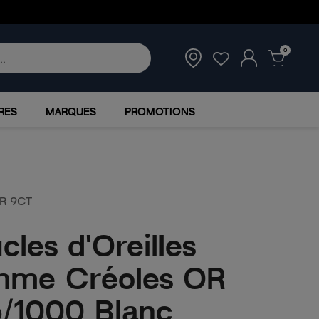
0
RES
MARQUES
PROMOTIONS
R 9CT
cles d'Oreilles
mme Créoles OR
/1000 Blanc