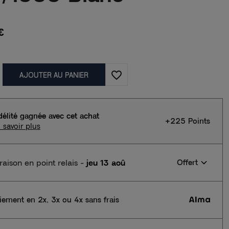
€
favorite_border
AJOUTER AU PANIER
délité gagnée avec cet achat
+225 Points
 savoir plus
vraison en point relais
-
jeu 13 aoû
Offert
iement en 2x, 3x ou 4x sans frais