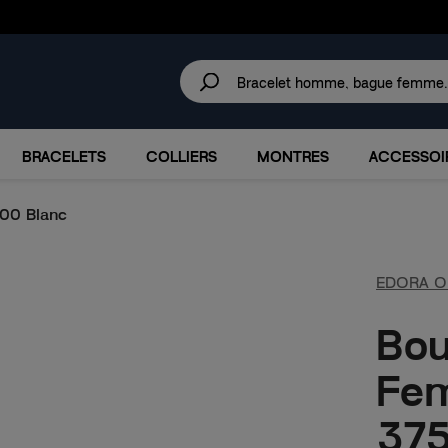
30 JOURS
POUR CHANGER D'AVIS.
IRES
MARQUES
PROMOTIONS
BRACELETS
COLLIERS
MONTRES
ACCESSOI
000 Blanc
EDORA O
Bou
Fe
375