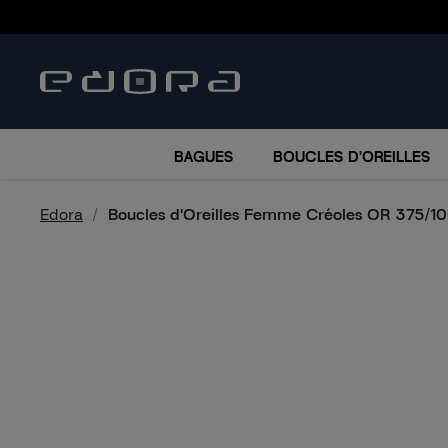
BRACELETS
COLLIERS
MONTRES
ACCESSO
BAGUES
BOUCLES D'OREILLES
Edora
Boucles d'Oreilles Femme Créoles OR 375/1